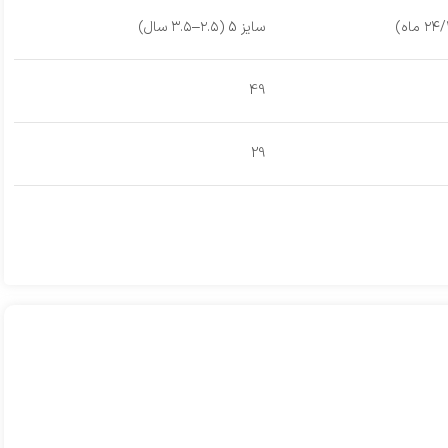
سایز 5 (۲.۵–۳.۵ سال)
49
29