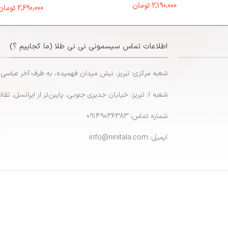
2,190,000
تومان
2,690,000
تومان
اطلاعات تماس سیسمونی نی نی طلا (ما کجاییم ؟)
شعبه مرکزی: تبریز، نبش میدان فهمیده، به طرف آخر عباسی
شعبه 1: تبریز، خیابان جدیری جنوبی، پایین‌تر از ایرانسل، تقاطع پاشایی
شماره تماس: 09149036383
ایمیل: info@ninitala.com