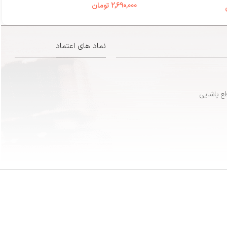
2,690,000
تومان
00
نماد های اعتماد