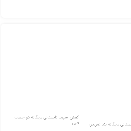
کفش اسپرت تابستانی بچگانه دو چسب
کف
طبی
چ
تانی بچگانه بند ضربدری