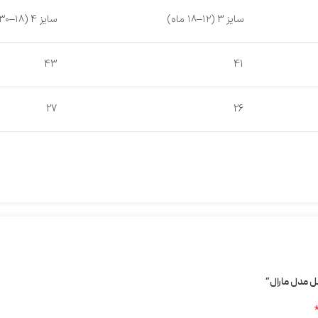
سایز 3 (۱۲–۱۸ ماه)
سایز 4 (۱۸–۲۴/۳۰ ماه)
43
41
27
26
ل مدل مارال”