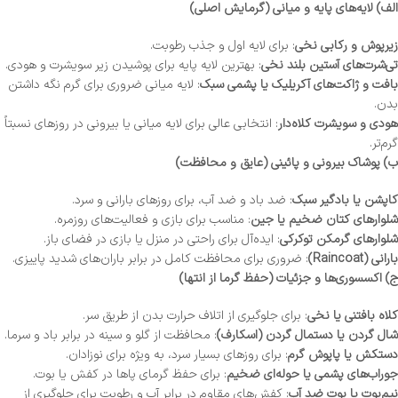
الف) لایه‌های پایه و میانی (گرمایش اصلی)
زیرپوش و رکابی نخی
: برای لایه اول و جذب رطوبت.
تی‌شرت‌های آستین بلند نخی
: بهترین لایه پایه برای پوشیدن زیر سویشرت و هودی.
بافت و ژاکت‌های آکریلیک یا پشمی سبک
: لایه میانی ضروری برای گرم نگه داشتن
بدن.
هودی و سویشرت کلاه‌دار
: انتخابی عالی برای لایه میانی یا بیرونی در روزهای نسبتاً
گرم‌تر.
ب) پوشاک بیرونی و پائینی (عایق و محافظت)
کاپشن یا بادگیر سبک
: ضد باد و ضد آب، برای روزهای بارانی و سرد.
شلوارهای کتان ضخیم یا جین
: مناسب برای بازی و فعالیت‌های روزمره.
شلوارهای گرمکن توکرکی
: ایده‌آل برای راحتی در منزل یا بازی در فضای باز.
بارانی (Raincoat)
: ضروری برای محافظت کامل در برابر باران‌های شدید پاییزی.
ج) اکسسوری‌ها و جزئیات (حفظ گرما از انتها)
کلاه بافتنی یا نخی
: برای جلوگیری از اتلاف حرارت بدن از طریق سر.
شال گردن یا دستمال گردن (اسکارف)
: محافظت از گلو و سینه در برابر باد و سرما.
دستکش یا پاپوش گرم
: برای روزهای بسیار سرد، به ویژه برای نوزادان.
جوراب‌های پشمی یا حوله‌ای ضخیم
: برای حفظ گرمای پاها در کفش یا بوت.
نیم‌بوت یا بوت ضد آب
: کفش‌های مقاوم در برابر آب و رطوبت برای جلوگیری از