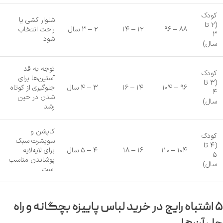
کودک
شلوار کشی یا
(۲ تا
۸۸ – ۹۶
۱۲ – ۱۴
۲ – ۳ سال
راحت انتخاب
۳
شود
سال)
توجه به قد
کودک
آستین‌ها برای
(۳ تا
۹۶ – ۱۰۴
۱۴ – ۱۶
۳ – ۴ سال
جلوگیری از کوتاه
۴
شدن در حین
سال)
رشد
کاپشن و
کودک
سویشرت سبک
(۴ تا
۱۰۴ – ۱۱۰
۱۶ – ۱۸
۴ – ۵ سال
برای لایه‌لایه
۵
پوشاندن مناسب
سال)
است
۵ اشتباه رایج در خرید لباس پاییزه بچگانه و راه