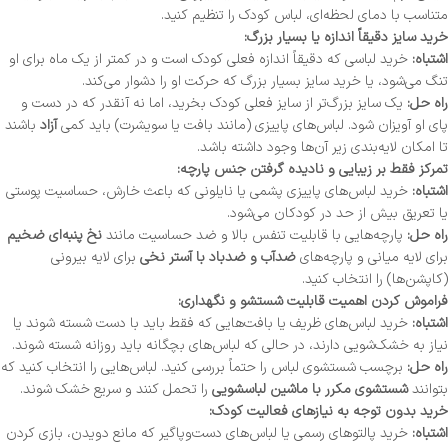
متناسب با دمای لحظه‌ای، لباس کودک را تنظیم کنید.
خرید سایز دقیقاً اندازه یا بسیار بزرگ:
اشتباه:
خرید لباسی که دقیقاً اندازه فعلی کودک است و در کمتر از یک ماه برای او
تنگ می‌شود، یا خرید سایز بسیار بزرگ که حرکت او را دشوار می‌کند.
راه حل:
یک سایز بزرگ‌تر از سایز فعلی کودک بخرید، اما نه آنقدر که در دست و
پای او آویزان شود. لباس‌های پاییزی (مانند بافت یا سویشرت) باید کمی
آزاد
باشند
تا امکان لایه‌بندی زیر آن‌ها وجود داشته باشد.
تمرکز فقط بر زیبایی و نادیده گرفتن جنس پارچه:
اشتباه:
خرید لباس‌های پاییزی پشمی یا نایلونی که باعث خارش، حساسیت پوستی
یا تعریق بیش از حد در کودکان می‌شود.
راه حل:
پارچه‌هایی با قابلیت تنفس بالا و ضد حساسیت مانند
نخ پنبه‌ای ضخیم
برای لایه میانی و پارچه‌های
ضدآب و ضدباد با آستر نخی
برای لایه بیرونی
(کاپشن‌ها) را انتخاب کنید.
فراموش کردن اهمیت قابلیت شستشو و نگهداری:
اشتباه:
خرید لباس‌های ظریف یا بافت‌هایی که فقط باید با دست شسته شوند یا
نیاز به خشک‌شویی دارند، در حالی که لباس‌های بچگانه باید روزانه شسته شوند.
راه حل:
برچسب شستشوی لباس را حتماً بررسی کنید. لباس‌هایی را انتخاب کنید که
بتوانند
شستشوی مکرر با ماشین لباسشویی
را تحمل کنند و سریع خشک شوند.
خرید بدون توجه به نیازهای فعالیت کودک:
اشتباه:
خرید پالتوهای رسمی یا لباس‌های دست‌وپاگیر که مانع دویدن، بازی کردن