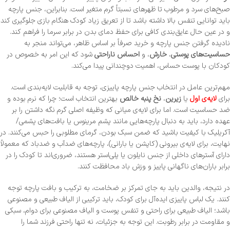
صبح‌های سرد و مرطوب تا ظهرهای نسبتاً گرم متغیر است. بنابراین، جنس پارچه
باید توانایی تنفس بالا داشته باشد تا از تعریق زیاد کودک هنگام بازی جلوگیری کند
و در عین حال عایق‌بندی کافی برای حفظ دمای بدن در برابر سرما را فراهم کند.
نادیده گرفتن جنس پارچه و خرید صرفاً بر اساس ظاهر، می‌تواند منجر به
حساسیت‌های پوستی
،
خارش
، و
احساس ناراحتی
شود که این امر به خصوص در
کودکان با پوست حساس، اهمیت دوچندانی پیدا می‌کند.
مهم‌ترین عامل در انتخاب جنس پارچه پاییزی، توجه به قابلیت لایه‌بندی است.
برای
لایه‌ی اول
یا
زیرین
،
نخ پنبه خالص
بهترین انتخاب است؛ چرا که نرم بوده و
ضد حساسیت است. اما برای لایه‌ی میانی که وظیفه اصلی گرم نگه داشتن را بر
عهده دارد، باید به دنبال پارچه‌هایی مانند پشم مرینوس یا بافت‌های پشمی/
آکریلیک با کیفیت باشید که ضمن سبک بودن، گرمای مطلوبی را حبس می‌کنند. در
نهایت، برای لایه‌ی بیرونی (کاپشن یا بارانی)، پارچه‌های ضدآب و ضدباد که معمولاً
دارای آسترهای داخلی از جنس نایلون یا پلی‌استر هستند، ضروری‌اند تا کودک را در
برابر باران‌های ناگهانی پاییز و وزش باد محافظت کنند.
در نتیجه، والدین باید به جای تمرکز بر ضخامت، به ترکیب و بافت پارچه توجه
کنند. یک لباس پاییزی ایده‌آل برای کودک، باید ترکیبی از الیاف طبیعی و مصنوعی
باشد؛ الیاف طبیعی برای راحتی و تنفس پوست و الیاف مصنوعی برای دوام، سبکی
و مقاومت در برابر رطوبت. این توجه به جزئیات، نه تنها راحتی فرزند شما را