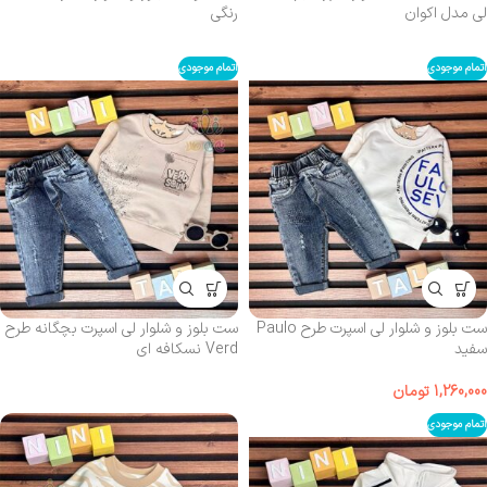
لی مدل اکوان
رنگی
اتمام موجودی
اتمام موجودی
ست بلوز و شلوار لی اسپرت طرح Paulo
ست بلوز و شلوار لی اسپرت بچگانه طرح
سفید
Verd نسکافه‌ ای
1,260,000
تومان
اتمام موجودی