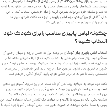
در این میان،
بازار پوشاک بچگانه تنوع بسیار زیادی از مانتوها
، کاپشن‌های سبک،
سویشرت‌ها، شلوارهای راحتی و ست‌های پاییزی را ارائه می‌دهد. هر خانواده با توجه
به نیاز و سلیقه خود می‌تواند بهترین گزینه را برای فرزندش انتخاب کند. با این
حال، آگاهی از ویژگی‌های مهم لباس پاییزه و توجه به نکات کلیدی می‌تواند
والدین را در خریدی مطمئن و کاربردی یاری کند.
چگونه لباس پاییزی مناسب را برای کودک خود
انتخاب کنیم؟
انتخاب لباس پاییزی برای کودکان
در وهله اول به جنس پارچه و میزان راحتی آن
بستگی دارد. بهتر است لباس‌هایی را انتخاب کنید که از الیاف طبیعی مانند نخ یا
پنبه تهیه شده باشند، زیرا این جنس‌ها باعث می‌شوند پوست حساس کودک دچار
خارش یا تعریق زیاد نشود. در عین حال، پارچه باید کمی ضخیم‌تر از لباس‌های
تابستانی باشد تا بتواند در برابر خنکی هوای پاییز، گرمای کافی را فراهم کند.
نکته دوم توجه به لایه‌لایه پوشاندن کودک است. در پاییز شرایط آب‌وهوایی متغیر
است و ممکن است در طول روز کودک با هوای گرم و سرد مواجه شود. بنابراین
بهتر است به جای پوشاندن یک لباس ضخیم، از چند لباس سبک‌تر مانند یک
تیشرت نخی، یک سویشرت یا ژاکت و در نهایت یک کاپشن سبک استفاده کنید. این
روش به شما امکان می‌دهد در صورت تغییر دما، لباس کودک را کم یا زیاد کنید تا