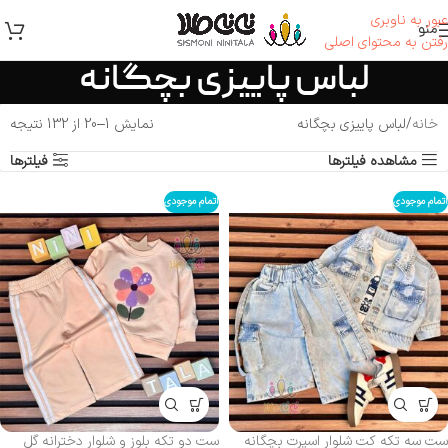
عبور به ناوبری
منو
رفتن به محتوای اصلی
لباس پاییزی بچگانه
خانه
لباس پاییزی بچگانه
نمایش 1–20 از 132 نتیجه
مشاهده فیلترها
فیلترها
اتمام موجودی
اتمام موجودی
ست سه تکه کت شلوار اسپرت بچگانه
ست دو تکه بلوز و شلوار دخترانه گل