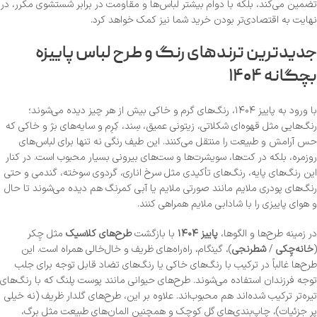
تضمین می‌کند، بلکه با دوام بیشتر لباس‌ها و مقاومت در برابر شستشوی مکرر، در
نهایت به اقتصادی‌تر بودن خرید شما نیز کمک خواهد کرد.
جدیدترین ترندهای رنگ و طرح لباس پاییزه
بچگانه ۱۴۰۴
با ورود به پاییز ۱۴۰۴، رنگ‌های گرم و خاکی بیش از هر چیز دیده می‌شوند؛
رنگ‌هایی مثل قهوه‌ای شکلاتی، زیتونی عمیق، سِند، کِرِم و سایه‌های بژ و خاکی که
حس آرامش و طبیعت را منتقل می‌کنند. این طیف رنگی نه تنها برای لباس‌های
روزمره، بلکه در کت‌ها، سویشرت‌ها و ست‌های بیرونی بسیار محبوب است. در کنار
این رنگ‌های پایه، رنگ‌های تأکیدی مثل سرخ اناری، گردوی سوخته، گندمی و حتی
رنگ‌های پودری ملایم مانند صورتی ملایم یا آبی کمرنگ هم دیده می‌شوند تا حال
و هوای پاییزی را با شادابی ملایم همراهی کنند.
در زمینه طرح‌ها و الگوها،
پاییز ۱۴۰۴
با بازگشت
طرح‌های کلاسیک
مثل چِکر
(
خانه‌‌چِکی
/
شطرنجی
)، گینگام، راه‌راه‌های ظریف و خال‌خالی همراه است. این
طرح‌ها غالباً در ترکیب با رنگ‌های خاکی یا رنگ‌های تضاد قابل توجه برای جلب
توجه فرزندان استفاده می‌شوند. طرح‌های حیوانی مانند پوست پلنگ که با رنگ‌های
تیره‌تر ترکیب شده‌اند هم محبوب‌اند. علاوه بر این، طرح‌های گلدار ظریف (نه خیلی
پر جزئیات)، چاپ‌بندی‌های گل کوچک و همچنین المان‌های طبیعت مثل برگ،