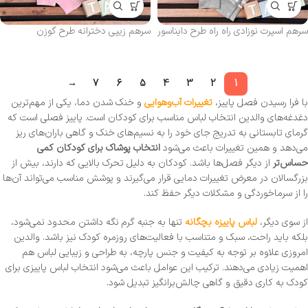
سرهم اسپرت نوزادی راه راه طرح دایناسور
سرهم زیپی دخترانه طرح گوزن
→
7
6
5
4
3
2
1
با فرا رسیدن فصل پاییز،
تغییرات آب‌وهوایی
و خنک شدن دما، یکی از مهم‌ترین
دغدغه‌های والدین انتخاب لباس مناسب برای کودکان است. پاییز فصلی است که
گرمای تابستانی به تدریج جای خود را به نسیم‌های خنک و گاهی باران‌های ریز
می‌دهد و همین تغییرات باعث می‌شود
انتخاب پوشاک برای کودکان کمی
حساس‌تر
از دیگر فصل‌ها باشد. کودکان به دلیل تحرک بالایی که دارند، بیش از
بزرگسالان در معرض تغییرات دمایی قرار می‌گیرند و پوشش مناسب می‌تواند آن‌ها
را از سرماخوردگی و مشکلات دیگر حفظ کند.
از سوی دیگر،
لباس پاییزه بچگانه
تنها به جنبه گرم نگه داشتن محدود نمی‌شود،
بلکه باید راحت، سبک و متناسب با فعالیت‌های روزمره کودک نیز باشد. والدین
امروزی علاوه بر توجه به کیفیت و جنس پارچه، به طراحی و زیبایی لباس هم
اهمیت زیادی می‌دهند. ترکیب این عوامل باعث می‌شود انتخاب لباس پاییزی برای
کودک به کاری دقیق و گاهی چالش‌برانگیز تبدیل شود.