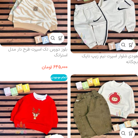
بلوز دورس تک اسپرت طرح‌ دار مدل
استرانگ
هودی شلوار اسپرت نیم زیپ نایک
بچگانه
645,000
تومان
اتمام موجودی