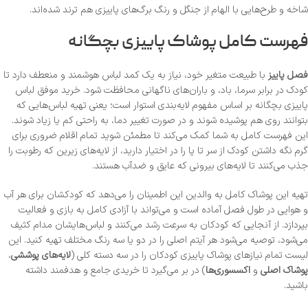
شاخه و طرح‌هایی با الهام از جنگل و رنگ برگ‌های پاییزی هم ترند شده‌اند.
فهرست کامل پوشاک پاییزی بچگانه
فصل پاییز
با طبیعت متغیر خود، نیاز به یک کمد لباس هوشمند و منعطف دارد تا
کودک در برابر سرما، باد، و باران‌های ناگهانی محافظت شود. خرید موفق لباس
پاییزی بچگانه بر اساس مفهوم لایه‌بندی استوار است؛ یعنی تهیه لباس‌هایی که
بتوانند روی هم پوشیده شوند و در صورت تغییر دما، به راحتی کم یا زیاد شوند.
این فهرست کامل به شما کمک می‌کند تا مطمئن شوید تمام اقلام ضروری برای
گرم نگه داشتن کودک از سر تا پا را در اختیار دارید، از لایه‌های زیرین که رطوبت را
جذب می‌کنند تا لایه‌های بیرونی که عایق و ضدآب هستند.
تهیه این پوشاک کامل به والدین این اطمینان را می‌دهد که کودکشان برای هر آب
و هوایی در طول فصل آماده است و می‌تواند با آزادی کامل به بازی و فعالیت
بپردازد. از آنجایی که کودکان به سرعت رشد می‌کنند و لباس‌هایشان مدام کثیف
می‌شود، توصیه می‌شود هر آیتم اصلی را در دو یا سه رنگ مختلف تهیه کنید. این
لیست تمام نیازهای پوشاک پاییزی کودکان را در سه دسته کلی (
لایه‌های پوششی
،
پوشاک اصلی
و
اکسسوری‌ها
) در بر می‌گیرد تا خریدی جامع و هدفمند داشته
باشید.