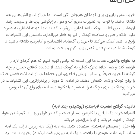
حل آن‌ها
خرید لباس پاییزی برای کودکان هیجان‌انگیز است، اما می‌تواند چالش‌هایی هم
داشته باشد. با توجه به تغییرات سریع آب و هوا، بازیگوشی بچه‌ها و سرعت رشد
آن‌ها، والدین اغلب مرتکب اشتباهاتی می‌شوند که نه تنها هزینه اضافی به همراه
دارد، بلکه راحتی و سلامت کودک را نیز به خطر می‌اندازد. دانستن این اشتباهات
رایج به شما کمک می‌کند تا خریدی آگاهانه، اقتصادی و کاربردی داشته باشید تا
کودک شما در تمام طول فصل پاییز گرم و راحت بماند.
به عنوان والدین
، هدف ما این است که لباسی تهیه کنیم که هم گرمای لازم را
فراهم کند و هم اجازه تحرک کافی به کودک دهد. از نادیده گرفتن جنس پارچه
گرفته تا خرید صرفاً بر اساس زیبایی ظاهری، این خطاها می‌توانند لذت فصل خنک
را برای کودک و شما کاهش دهند. در ادامه، ۵ مورد از پرتکرارترین این اشتباهات در
خرید پوشاک پاییزی بچگانه را به همراه راهکارهای ساده برای رفع آن‌ها بررسی
می‌کنیم.
نادیده گرفتن اهمیت لایه‌بندی (پوشیدن چند لایه):
اشتباه:
خرید یک لباس یا کاپشن بسیار ضخیم که در طول روز و با گرم شدن هوا،
کودک را اذیت می‌کند و او را عرق‌سوز می‌کند.
راه حل:
از
سیستم لایه‌بندی
استفاده کنید. سه لایه (یک لایه زیرین نازک، یک لایه
میانی گرم مانند هودی یا بافت، و یک لایه بیرونی ضد آب/باد) بخرید تا بتوانید