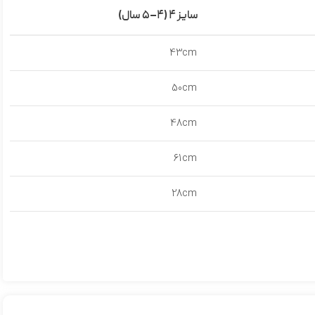
سایز ۴ (۴–۵ سال)
43cm
50cm
48cm
61cm
28cm