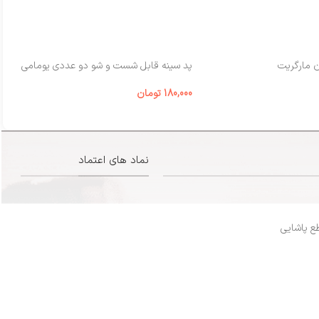
ن مارگریت
پد سینه قابل شست‌ و شو دو عددی یومامی
شی
180,000
تومان
00
نماد های اعتماد