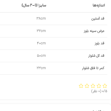
اندازه‌ها
سایز ۱ (۱–۲ سال)
قد آستین
38cm
عرض سینه بلوز
32cm
قد بلوز
40cm
قد کل شلوار
50cm
کمر تا فاق شلوار
23cm
0/5
(0 نظر)