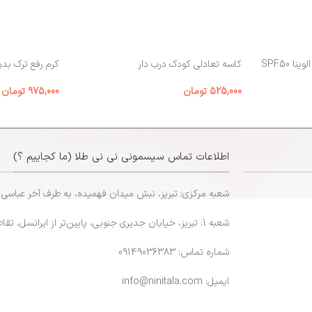
 SPF50
کاسه تعادلی کودک درب‌ دار
کرم رفع ترک بد
525,000
تومان
975,000
تومان
اطلاعات تماس سیسمونی نی نی طلا (ما کجاییم ؟)
شعبه مرکزی: تبریز، نبش میدان فهمیده، به طرف آخر عباسی
شعبه 1: تبریز، خیابان جدیری جنوبی، پایین‌تر از ایرانسل، تقاطع پاشایی
شماره تماس: 09149036383
ایمیل: info@ninitala.com