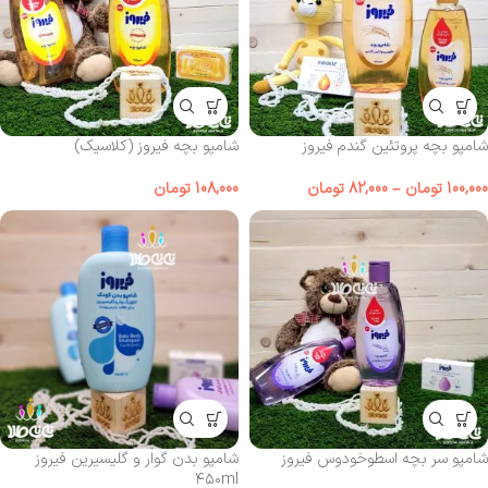
شامپو بچه پروتئین گندم فیروز
شامپو بچه فیروز (کلاسیک)
100,000
تومان
–
82,000
تومان
108,000
تومان
شامپو سر بچه اسطوخودوس فیروز
شامپو بدن گوار و گلیسیرین فیروز
۴۵۰ml