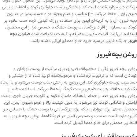
سازگار با پوست حساس نوزادان و کودکان تولید می‌شود. این صابون حاوی مواد
نرم‌کننده و مرطوب‌کننده است که از خشکی پوست جلوگیری کرده و لطافت و نرمی
طبیعی آن را حفظ می‌کند. pH مناسب و عدم وجود مواد حساسیت‌زا در صابون
بچه فیروز، آن را به گزینه‌ای ایمن برای استفاده روزانه تبدیل کرده است. علاوه بر
کودکان، بسیاری از افراد بزرگسال با پوست خشک یا حساس نیز از این محصول
استفاده می‌کنند. قیمت مقرون‌به‌صرفه و کیفیت بالا باعث شده
صابون بچه
فیروز
جایگاه ثابتی در سبد خرید خانواده‌های ایرانی داشته باشد.
روغن بچه فیروز
روغن بچه فیروز یکی از محصولات ضروری برای مراقبت از پوست نوزادان و
کودکان است که با ترکیبات نرم‌کننده و مرطوب‌کننده تولید شده تا از خشکی و
حساسیت پوست جلوگیری کند. این روغن به راحتی جذب پوست می‌شود و با ایجاد
یک لایه محافظ، رطوبت طبیعی پوست کودک را حفظ می‌کند. استفاده منظم از
روغن بچه فیروز بعد از حمام یا هنگام ماساژ، علاوه بر تقویت جریان خون، باعث
آرامش و شادابی کودک نیز می‌شود. به دلیل کیفیت بالا و فرمولاسیون ایمن، این
محصول نه‌تنها برای نوزادان، بلکه برای بزرگسالانی با پوست خشک یا حساس نیز
کاربرد دارد. قیمت مناسب و دسترسی آسان در فروشگاه‌ها، روغن بچه فیروز را به
انتخابی مطمئن برای خانواده‌ها تبدیل کرده است.
کرم محافظ پای کودک فیروز