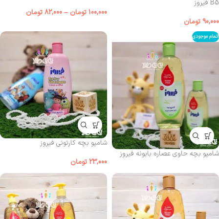
B5 فیروز
100,000
تومان
–
82,000
تومان
90,000
تومان
اتمام موجودی
شامپو بچه کارتونی فیروز
شامپو بچه حاوی عصاره بابونه فیروز
23,000
تومان