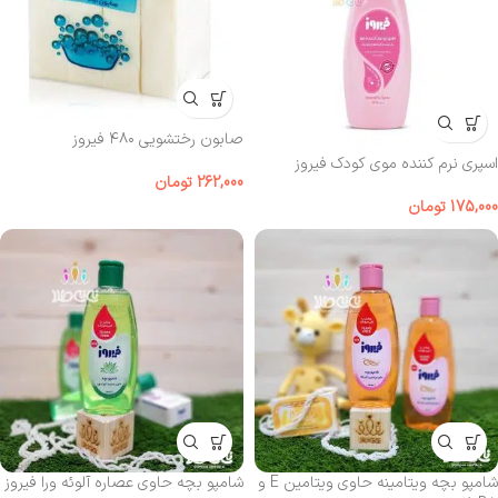
صابون رختشویی ۴۸۰ فیروز
اسپری نرم کننده موی کودک فیروز
262,000
تومان
175,000
تومان
شامپو بچه ویتامینه حاوی ویتامین E و
شامپو بچه حاوی عصاره آلوئه ورا فیروز