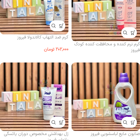
کرم ضد التهاب کالاندولا فیروز
کرم نرم‌ کننده و محافظت‌ کننده کودک
202,000
تومان
فیروز
صابون مایع لباسشویی فیروز
ژل بهداشتی مخصوص دوران یائسگی
بانوان فیروز