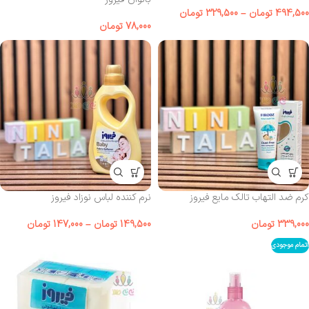
494,500
تومان
–
329,500
تومان
78,000
تومان
کرم ضد التهاب تالک مایع فیروز
نرم‌ کننده لباس نوزاد فیروز
339,000
تومان
149,500
تومان
–
147,000
تومان
اتمام موجودی