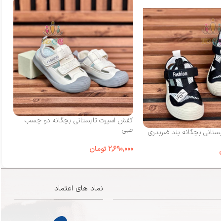
کفش اسپرت تابستانی بچگانه دو چسب
کف
طبی
چ
تانی بچگانه بند ضربدری
2,690,000
تومان
00
نماد های اعتماد