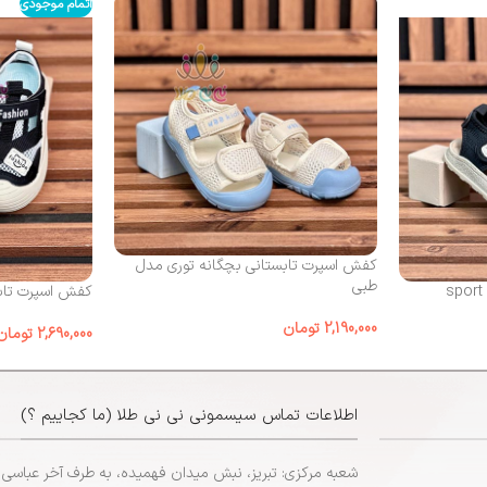
اتمام موجودی
کفش اسپرت تابستانی بچگانه توری مدل
طبی
کفش اسپرت تابس
2,190,000
تومان
2,690,000
تومان
اطلاعات تماس سیسمونی نی نی طلا (ما کجاییم ؟)
شعبه مرکزی: تبریز، نبش میدان فهمیده، به طرف آخر عباسی