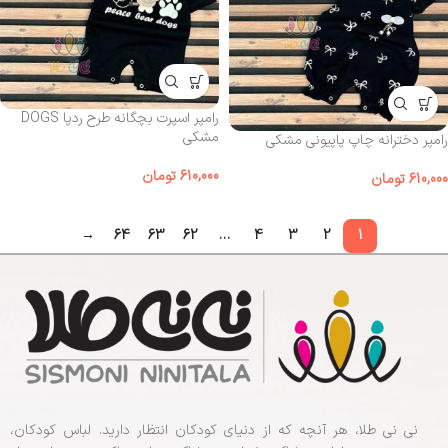
رامپر اسپرت بچگانه طرح ردپا DOGS
مشکی
رامپر دخترانه چاپ پاپیونی مشکی
610,000
تومان
610,000
تومان
→
64
63
62
…
4
3
2
1
نی نی طلا، هر آنچه که از دنیای کودکان انتظار دارید. لباس کودکان،