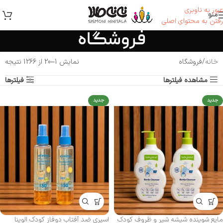
عبور به ناوبری
منو
رفتن به محتوای اصلی
فروشگاه
خانه
فروشگاه
نمایش 1–20 از 1266 نتیجه
مشاهده فیلترها
فیلترها
جدید
جدید
مایع شوینده شیشه شیر و ظروف کودک
اسپری ضد آفتاب دوفاز کودک الوینا