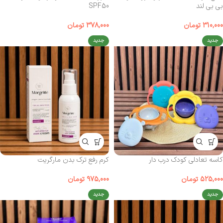
بی‌ بی لند
SPF50
310,000
تومان
378,000
تومان
جدید
جدید
کاسه تعادلی کودک درب‌ دار
کرم رفع ترک بدن مارگریت
525,000
تومان
975,000
تومان
جدید
جدید