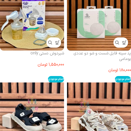
پد سینه قابل شست‌ و شو دو عددی
شیردوش دستی only
یومامی
1,550,000
تومان
180,000
تومان
اتمام موجودی
اتمام موجودی