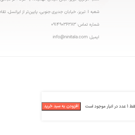
شعبه 1: تبریز، خیابان جدیری جنوبی، پایین‌تر از ایرانسل، تقاطع پاشایی
شماره تماس: 09149036383
ایمیل: info@ninitala.com
افزودن به سبد خرید
دد در انبار موجود است