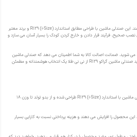
خرید صندلی ماشین ۳۶۰ درجه گراکو R129 با ضمانت اصالت کالا، یکی از بهترین انتخاب‌ ها برای والدینی است که به ایمنی و کیفیت بالای محصول اهمیت می‌ دهند. این صندلی ماشین با طراحی مطابق استاندارد R129 (i-Size) و برند معتبر
 می‌ کند. چرخش ۳۶۰ درجه واقعی و نصب ایزوفیکس با نشانگر رنگی نصب صحیح، فرآیند قرار دادن و خارج کردن کودک را بسیار آسان می‌ سازد و
ند می‌ شوید. ضمانت اصالت کالا به شما اطمینان می‌ دهد که صندلی ماشین
انتخابی‌ تان کاملاً استاندارد، اورجینال و با کیفیت است. اگر به دنبال یک صندلی ماشین ایمن، راحت و کاربردی برای استفاده از بدو تولد تا ۱۸ کیلوگرم هستید، خرید صندلی ماشین گراکو R129 از نی نی طلا یک انتخاب هوشمندانه و مطمئن
قیمت صندلی ماشین R129 گراکو در فروشگاه نی نی طلا نسبت به امکانات پیشرفته و سطح ایمنی بالایی که ارائه می‌ دهد بسیار منطقی و ارزشمند است. این صندلی ماشین با استاندارد R129 (i-Size) طراحی شده و از بدو تولد تا وزن ۱۸
قابل تنظیم در ۴ حالت و سیستم تهویه جانبی داخلی، ارزش خرید این محصول را افزایش می‌ دهند و هزینه پرداختی نسبت به کارایی بسیار
راحتی و طول عمر مفید محصول را در کنار هم قرار می‌ دهید، خواهید دید که