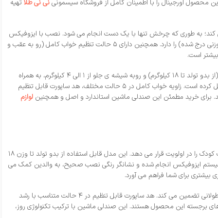
د این محصول اورجینال را با اطمینان کامل از فروشگاه سیسمونی
نی نی طلا
تهیه
 واقعی، قرار دادن و خارج کردن کودک را بسیار آسان می‌ کند؛ به‌ طوری‌ که چرخش تنها با یک دست انجام می‌ شود. نصب با ایزوفیکس
همراه با نشانگر رنگی نصب صحیح، ایمنی نصب را تضمین می‌ کند. این مدل قابلیت استفاده رو به عقب از بدو تولد تا ۱۸ کیلوگرم و رو به جلو (مطابق استاندارد وزنی درج‌ شده) را دارد. همچنین دارای ۵ حالت تنظیم خواب کامل (رو به عقب و
طراحی ایمن مطابق استاندارد R129 (i-Size)، اتصال با ایزوفیکس (دارای نشانگر رنگی برای نشان دادن نصب شدن صندلی)، قابلیت استفاده رو به شیشه ی عقب (از بدو تولد تا ۱۸ کیلوگرم) و روبه شیشه ی جلو از ۱ الی ۴ کیلوگرم، به همراه
قابلیت ۳۰ درجه چرخش صندلی ماشین به سمت درب خودرو برای نشاندن و خارج کردن راحت کودک (تنها با یک دست)، این مدل را به یک انتخاب حرفه‌ ای تبدیل کرده است. زاویه خواب کامل در ۵ حالت مختلف، هد ساپورت قابل تنظیم
لوازم
صندلی ماشین ۳۶۰ درجه گراکو مدل R129 یکی از محصولات پیشرفته و ایمن برند معتبر آمریکایی Graco است که با استاندارد R129 (i-Size) طراحی شده و امنیت کودک را در اولویت قرار می‌ دهد. این مدل قابل استفاده از بدو تولد تا وزن ۱۸
‌ کند. نصب این صندلی با سیستم ایزوفیکس انجام شده و نشانگر رنگی نصب صحیح، به والدین کمک می‌
علاوه بر این، صندلی ماشین گراکو R129 دارای ۵ حالت تنظیم خواب کامل در هر دو وضعیت رو به عقب و رو به جلو است که راحتی کودک را در مسیرهای کوتاه و طولانی تضمین می‌ کند. هد ساپورت قابل تنظیم در ۴ حالت متناسب با رشد
فصول مختلف، و جک تثبیت‌ کننده (Support Leg) برای ایمنی بیشتر، از دیگر ویژگی‌ های برجسته این محصول هستند. این صندلی ماشین با ترکیب تکنولوژی روز،