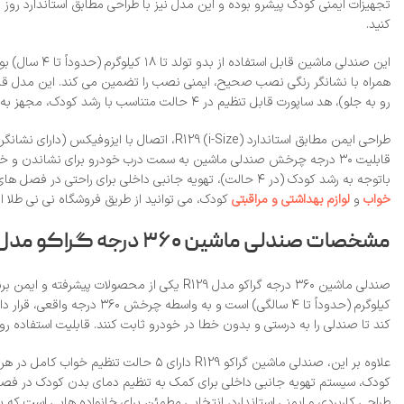
تجهیزات ایمنی کودک پیشرو بوده و این مدل نیز با طراحی مطابق استاندارد روز ا
کنید.
رو به جلو)، هد ساپورت قابل تنظیم در ۴ حالت متناسب با رشد کودک، مجهز به سیستم تهویه جانبی داخلی و دارای جک تثبیت‌ کننده (Support Leg) برای ایمنی بیشتر است.
باتوجه به رشد کودک (در ۴ حالت)، تهویه جانبی داخلی برای راحتی در فصل‌ های مختلف و جک تثبیت کننده، مجموعه‌ ای کامل از ایمنی و آسایش را فراهم می‌ کند. برای خرید مطمئن این صندلی ماشین استاندارد و اصل و همچنین
خواب
و
لوازم بهداشتی و مراقبتی
کودک، می‌ توانید از طریق فروشگاه نی نی طلا ا
مشخصات صندلی ماشین ۳۶۰ درجه گراکو مدل R129 (بررسی کامل ویژگی‌ها)
کیلوگرم (حدوداً تا ۴ سال
کند تا صندلی را به‌ درستی و بدون خطا در خودرو ثابت کنند. قابلیت استفاده رو به عقب از بدو تولد تا ۱۸ کیلوگرم و رو به جلو مطابق استاندارد وزنی، انع
طراحی کاربردی و ایمنی استاندارد، انتخابی مطمئن برای خانواده‌ هایی است که 