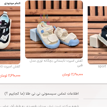
اتمام موجودی
کفش اسپرت تابستانی بچگانه توری مدل
طبی
کفش اسپرت تابس
2,190,000
تومان
2,690,000
تومان
اطلاعات تماس سیسمونی نی نی طلا (ما کجاییم ؟)
شعبه مرکزی: تبریز، نبش میدان فهمیده، به طرف آخر عباسی