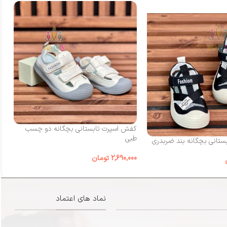
کفش اسپرت تابستانی بچگانه دو چسب
کف
طبی
چ
تانی بچگانه بند ضربدری
2,690,000
تومان
00
نماد های اعتماد