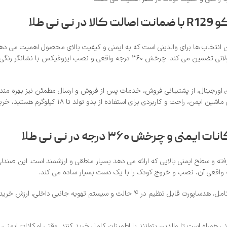
آمریکایی Graco، امنیت و راحتی کودک شما را در مسیرهای شهری و سفرهای طولانی تضمین
لای اورجینال، از پشتیبانی فروش، خدمات پس از فروش و ارسال مطمئن نیز بهره‌ م
امکاناتی مانند نصب ایزوفیکس با نشانگر رنگی صحیح، ۵ حالت تنظیم خواب کامل، هدساپورت 
همراه است تا والدین بتوانند با اطمینان کامل خرید کنند. وقتی امکانات ایمنی، 