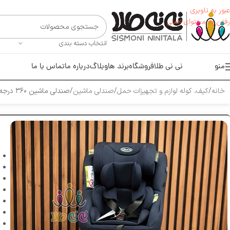
عبور به ناوبری
رفتن به محتوای اصلی
انتخاب دسته بندی
منو
نی نی طلا
فروشگاه
برند ها
وبلاگ
درباره ما
تماس با ما
خانه
کیف، کوله لوازم و تجهیزات حمل
صندلی ماشین
صندلی ماشین ۳۶۰ درجه گراکو مدل R129