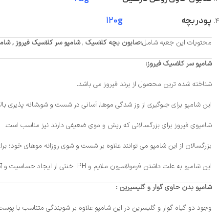
پودر بچه
۱۲۰g
محتویات این جعبه شامل:
صابون بچه کلاسیک
,
شامپو سر کلاسیک فیروز ,
شامپ
شامپو سر کلاسیک فیروز:
شناخته شده ترین محصول از برند فیروز می باشد.
این شامپو برای جلوگیری از وز شدگی موها, آسانی در شست و شو,شانه پذیری بالای
شامپوی فیروز برای بزرگسالانی که ریش و موی ضعیفی دارند نیز مناسب است.
بزرگسالان از این شامپو می توانند علاوه بر شست و شوی روزانه موهای خود؛ بر
این شامپو به علت داشتن فرمولاسیون ملایم و PH خنثی از ایجاد حساسیت و آسیببه پوست و مو جلوگیری میکند و همین امر باعث محبوبیت بالا در استفاده عموم شده است.
شامپو بدن حاوی گوار و گلیسیرین :
وجود دو گیاه گوار و گلیسرین در این شامپو علاوه بر شویندگی متناسب با پ