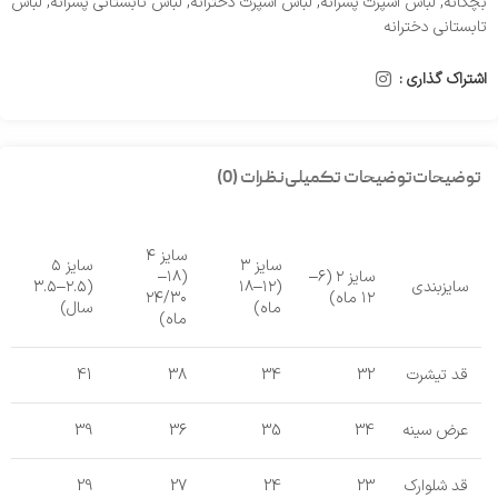
بچگانه
,
لباس اسپرت پسرانه
,
لباس اسپرت دخترانه
,
لباس تابستانی پسرانه
,
لباس
تابستانی دخترانه
اشتراک گذاری :
توضیحات
توضیحات تکمیلی
نظرات (0)
سایز ۴
سایز ۳
سایز ۵
سایز ۲ (۶–
(۱۸–
سایزبندی
(۱۲–۱۸
(۲.۵–۳.۵
۱۲ ماه)
۲۴/۳۰
ماه)
سال)
ماه)
قد تیشرت
32
34
38
41
عرض سینه
34
35
36
39
قد شلوارک
23
24
27
29