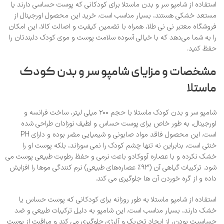
استفاده از شامپو سر و بدن ماستلا برای کودکانی که پوست حساسی دارند یا
مستعد خشکی هستند، بسیار مناسب است. خرید این محصول اورجینال از
فروشگاه معتبر نی‌ نی طلا، همراه با تضمین کیفیت و اصالت کالا، این امکان
را به شما می‌دهد که با خیالی آسوده سلامت پوست و موی کودک دلبندتان را
حفظ کنید.
مشخصات و مزایای شامپو سر و بدن کودک
ماستلا
شامپو سر و بدن کودک ماستلا با حجم ۲۰۰ میلی‌ لیتر، ساخت فرانسه و
اورجینال، به‌ طور خاص برای پوست حساس و لطیف نوزادان طراحی شده
است. این محصول فاقد مواد صابونی و شیمیایی مضر بوده و دارای PH
خنثی است، بنابراین نه تنها چشم کودک را نمی‌ سوزاند، بلکه پوست او را
خشک نکرده و با عصاره آووکادو باعث نرمی و حفظ رطوبت طبیعی پوست می‌
شود. ترکیبات گیاهی آن (۹۳٪ عصاره‌های طبیعی) نرم‌ کنندگی موها را افزایش
داده و از گره خوردن آن‌ ها جلوگیری می‌ کند.
استفاده از شامپو ماستلا به‌ طور روزانه برای کودکانی که پوست حساس یا
خشک دارند، بسیار مناسب است. این شامپو به دلیل ترکیبات طبیعی و ضد
حساسیت بودن، از ایجاد تحریک و آلرژی جلوگیری می‌ کند و مراقبت از پوست