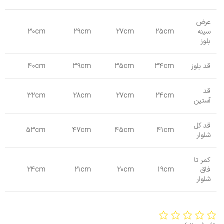
عرض
سینه
25cm
27cm
29cm
30cm
بلوز
قد بلوز
34cm
35cm
39cm
40cm
قد
32cm
28cm
27cm
24cm
آستین
قد کل
53cm
47cm
45cm
41cm
شلوار
کمر تا
فاق
19cm
20cm
21cm
24cm
شلوار