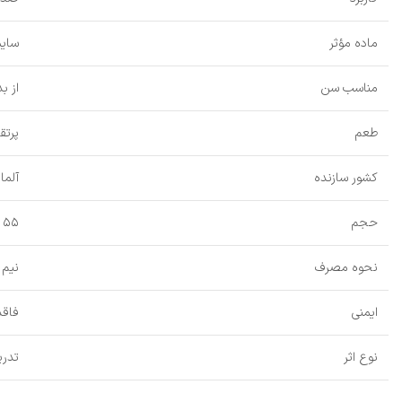
ماده مؤثر
سایم
مناسب سن
از ب
طعم
پرتق
کشور سازنده
آلما
حجم
۵۵ میلی‌لیتر
نحوه مصرف
نیم 
ایمنی
فاقد
نوع اثر
تدری