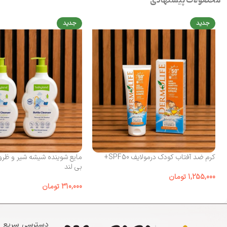
محصولات پیشنهادی
جدید
جدید
کرم ضد آفتاب کودک درمولایف SPF50+
مایع شوینده شیشه شیر و ظرو
بی لند
1,255,000
تومان
310,000
تومان
دسترسی سریع