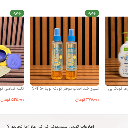
جدید
جدید
ف کودک بی‌
اسپری ضد آفتاب دوفاز کودک الوینا SPF50
کاسه تعادلی کود
378,000
تومان
525,000
تومان
اطلاعات تماس سیسمونی نی نی طلا (ما کجاییم ؟)