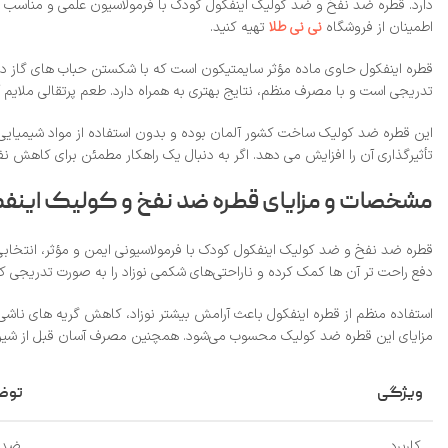
دارد. قطره ضد نفخ و ضد کولیک اینفکول کودک با فرمولاسیون علمی و مناسب نوز
اطمینان از فروشگاه
نی نی طلا
تهیه کنید.
قطره اینفکول حاوی ماده مؤثر سایمتیکون است که با شکستن حباب‌ های گاز در 
تدریجی است و با مصرف منظم، نتایج بهتری به همراه دارد. طعم پرتقالی ملایم آن 
این قطره ضد کولیک ساخت کشور آلمان بوده و بدون استفاده از مواد شیمیایی م
تأثیرگذاری آن را افزایش می‌ دهد. اگر به‌ دنبال یک راهکار مطمئن برای کاهش نف
مشخصات و مزایای قطره ضد نفخ و کولیک ای
قطره ضد نفخ و ضد کولیک اینفکول کودک با فرمولاسیونی ایمن و مؤثر، انتخابی
دفع راحت‌ تر آن‌ ها کمک کرده و ناراحتی‌های شکمی نوزاد را به‌ صورت تدریجی
استفاده منظم از قطره اینفکول باعث آرامش بیشتر نوزاد، کاهش گریه‌ های ناشی 
مزایای این قطره ضد کولیک محسوب می‌شود. همچنین مصرف آسان قبل از شیردهی، 
ویژگی
توض
کاربرد
ضد ن