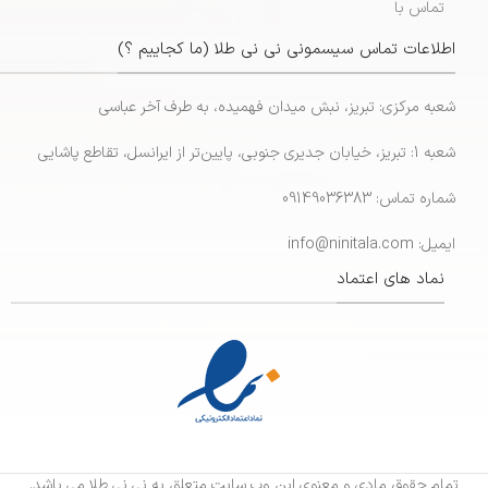
تماس با
اطلاعات تماس سیسمونی نی نی طلا (ما کجاییم ؟)
شعبه مرکزی: تبریز، نبش میدان فهمیده، به طرف آخر عباسی
شعبه 1: تبریز، خیابان جدیری جنوبی، پایین‌تر از ایرانسل، تقاطع پاشایی
شماره تماس: 09149036383
ایمیل: info@ninitala.com
نماد های اعتماد
تمام حقوق مادی و معنوی این وب سایت متعلق به نی نی طلا می باشد.