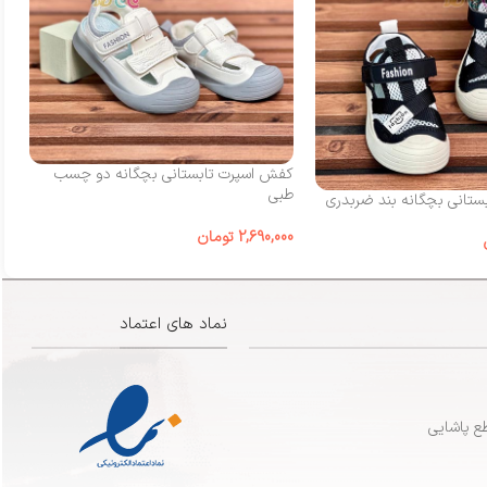
کفش اسپرت تابستانی بچگانه دو چسب
کف
طبی
چ
تانی بچگانه بند ضربدری
2,690,000
تومان
00
نماد های اعتماد