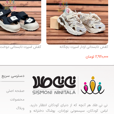
کفش تابستانی لژدار اسپرت بچگانه
کفش اسپرت تابستانی دوخت sport
2,920,000
تومان
دسترسی سریع
صفحه اصلی
محصولات
نی نی طلا، هر آنچه که از دنیای کودکان انتظار دارید.
وبلاگ
لباس کودکان، سیسمونی نوزادان، پوشاک دخترانه و