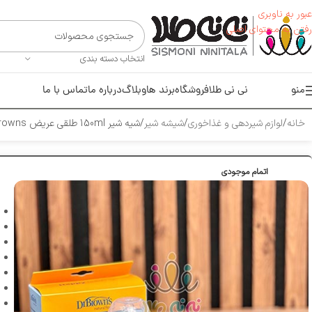
عبور به ناوبری
رفتن به محتوای اصلی
انتخاب دسته بندی
منو
نی نی طلا
فروشگاه
برند ها
وبلاگ
درباره ما
تماس با ما
خانه
لوازم شیر‌دهی و غذاخوری
شیشه شیر
شیه شیر 150ml طلقی عریض dr browns
اتمام موجودی