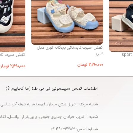
کفش اسپرت تابستانی بچگانه توری مدل
طبی
کفش اسپرت تابس
2,190,000
تومان
2,690,000
تومان
اطلاعات تماس سیسمونی نی نی طلا (ما کجاییم ؟)
شعبه مرکزی: تبریز، نبش میدان فهمیده، به طرف آخر عباسی
شعبه 1: تبریز، خیابان جدیری جنوبی، پایین‌تر از ایرانسل، تقاطع پاشایی
شماره تماس: 09149036383