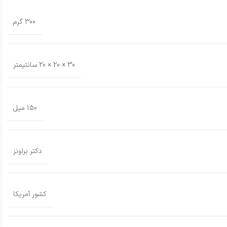
300 گرم
30 × 20 × 20 سانتیمتر
150 میل
دکتر براونز
کشور آمریکا