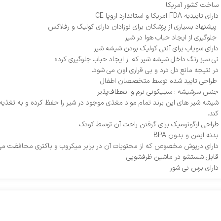
ساخت کشور آمریکا
دارای تاییدیه FDA امریکا و استاندارد اروپا CE
پیشنهاد بسیاری از پزشکان برای نوزادان دارای کولیک و رفلاکس
جلوگیری از ایجاد حباب هوا در شیر
دارای سوپاپ برای آنتی کولیک بودن شیشه شیر
نی سبز رنگ داخل شیشه شیر که از ایجاد حباب جلوگیری کرده
در نتیجه مانع دل درد و بی قراری اون می شود.
طراحی تایید شده توسط متخصصان اطفال
جنس سرشیشه : سیلیکونی نرم و انعطاف‌پذیر
شیشه شیر های این برند تمام مواد مغذی موجود در شیر را حفظ کرده و به تغذیه 
کند.
طراحی ارگونومیک برای گرفتن راحت آن توسط کودک
بدنه ایمن و بدون BPA
دارای درپوش مخصوص که از محتویات آن در برابر میکروب و باکتری محافظت می
قابل شستشو در ماشین ظرفشویی
دارای برس نی شور