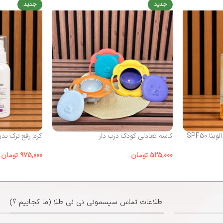
جدید
جدید
 SPF50
کاسه تعادلی کودک درب‌ دار
کرم رفع ترک بد
525,000
تومان
975,000
تومان
اطلاعات تماس سیسمونی نی نی طلا (ما کجاییم ؟)