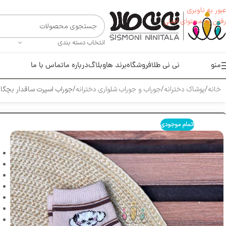
عبور به ناوبری
رفتن به محتوای اصلی
انتخاب دسته بندی
منو
نی نی طلا
فروشگاه
برند ها
وبلاگ
درباره ما
تماس با ما
خانه
پوشاک دخترانه
جوراب و جوراب شلواری دخترانه
جوراب اسپرت ساقدار بچگانه 
اتمام موجودی