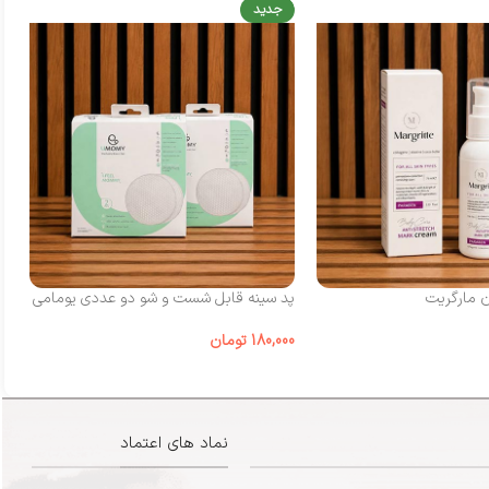
جدید
ن مارگریت
پد سینه قابل شست‌ و شو دو عددی یومامی
شی
180,000
تومان
00
نماد های اعتماد