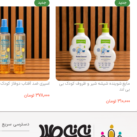
جدید
جدید
مایع شوینده شیشه شیر و ظروف کودک بی‌
اسپری ضد آفتاب دوفاز کودک الوینا
بی لند
378,000
تومان
310,000
تومان
دسترسی سریع