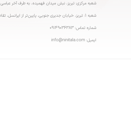
شعبه مرکزی: تبریز، نبش میدان فهمیده، به طرف آخر عباسی
شعبه 1: تبریز، خیابان جدیری جنوبی، پایین‌تر از ایرانسل، تقاطع پاشایی
شماره تماس: 09149036383
ایمیل: info@ninitala.com