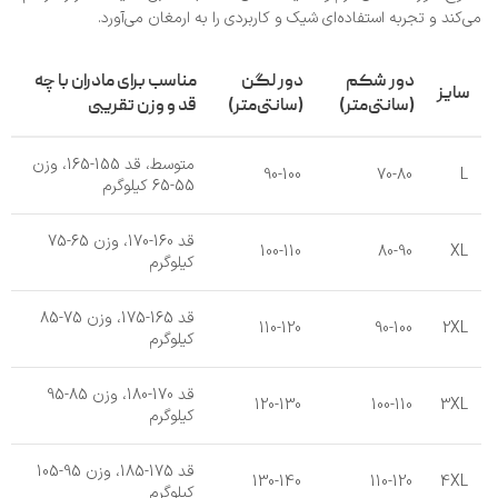
می‌کند و تجربه استفاده‌ای شیک و کاربردی را به ارمغان می‌آورد.
دور شکم
دور لگن
مناسب برای مادران با چه
سایز
(سانتی‌متر)
(سانتی‌متر)
قد و وزن تقریبی
متوسط، قد 155-165، وزن
90-100
70-80
L
55-65 کیلوگرم
قد 160-170، وزن 65-75
100-110
80-90
XL
کیلوگرم
قد 165-175، وزن 75-85
110-120
90-100
2XL
کیلوگرم
قد 170-180، وزن 85-95
120-130
100-110
3XL
کیلوگرم
قد 175-185، وزن 95-105
130-140
110-120
4XL
کیلوگرم