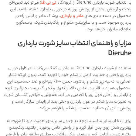
با انتخاب شورت بارداری Dieruhe از فروشگاه
نی‌ نی طلا
می‌توانید تجربه‌ای
راحت و آرامش‌ بخش از پوشش روزانه در دوران بارداری داشته باشید. این
محصول در دسته‌ بندی‌ های
مادر و بارداری
، پوشاک مادر و لباس راحتی
بارداری موجود است و با سایزبندی متنوع و رنگ‌بندی شیک، پاسخگوی
نیازهای مادران خواهد بود.
مزایا و راهنمای انتخاب سایز شورت بارداری
Dieruhe
استفاده از شورت بارداری Dieruhe به مادران کمک می‌کند تا در طول دوران
بارداری راحتی و حمایت کامل از شکم خود را تجربه کنند، بدون اینکه فشار
اضافی به ناحیه زیر شکم وارد شود. جنس ۱۰۰٪ پنبه‌ای و ضد حساسیت این
محصول، همراه با قابلیت تنفس بالا، از تعرق و تحریک پوست جلوگیری کرده
و آرامش و راحتی طول روز را تضمین می‌کند. همچنین، طراحی کشسان شورت
به تغییرات سایز شکم در طول بارداری و حتی بعد از زایمان سازگار است و
پوشش بالای آن حمایت مناسب از شکم را فراهم می‌کند.
برای انتخاب سایز مناسب، توجه به جدول سایزبندی اهمیت دارد تا شورت به
بهترین شکل روی بدن قرار گیرد و از راحتی کامل برخوردار باشید. رنگ‌بندی
متنوع شورت، شامل کرم و سفید، امکان انتخاب مطابق سلیقه مادر را فراهم