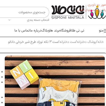
عبور به ناوبری
رفتن به محتوای اصلی
انتخاب دسته بندی
منو
نی نی طلا
فروشگاه
برند ها
وبلاگ
درباره ما
تماس با ما
خانه
پوشاک دخترانه
ست دخترانه
ست 3 تکه نوزاد طرح شیر خردلی دانالو