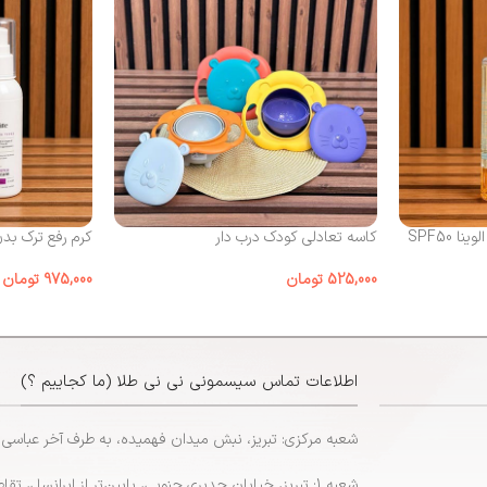
 SPF50
کاسه تعادلی کودک درب‌ دار
کرم رفع ترک بد
525,000
تومان
975,000
تومان
اطلاعات تماس سیسمونی نی نی طلا (ما کجاییم ؟)
شعبه مرکزی: تبریز، نبش میدان فهمیده، به طرف آخر عباسی
شعبه 1: تبریز، خیابان جدیری جنوبی، پایین‌تر از ایرانسل، تقاطع پاشایی