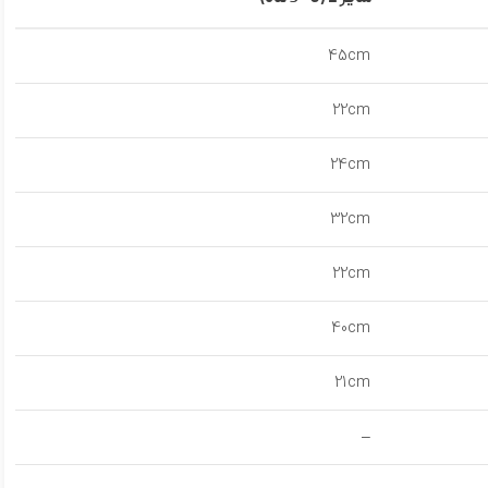
45cm
22cm
24cm
32cm
22cm
40cm
21cm
–