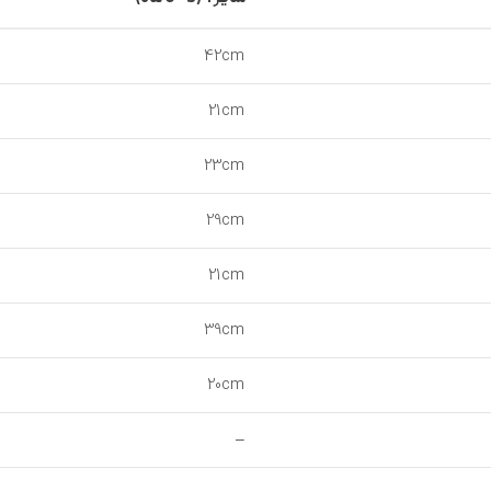
42cm
21cm
23cm
29cm
21cm
39cm
20cm
–