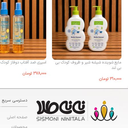
مایع شوینده شیشه شیر و ظروف کودک بی‌
اسپری ضد آفتاب دوفاز کودک الوینا
بی لند
378,000
تومان
310,000
تومان
دسترسی سریع
صفحه اصلی
محصولات