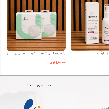
ن مارگریت
پد سینه قابل شست‌ و شو دو عددی یومامی
شی
180,000
تومان
00
نماد های اعتماد