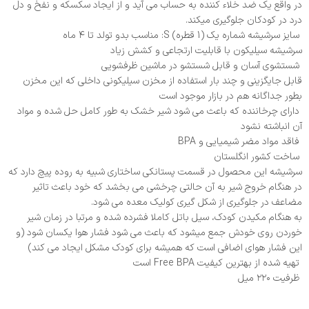
در واقع یک ضد خلاء کننده به حساب می آید و از ایجاد سکسکه و نفخ و دل
درد در کودکان جلوگیری میکند.
سایز سرشیشه شماره یک (1 قطره) S: مناسب بدو تولد تا ۴ ماه
سرشیشه سیلیکون با قابلیت ارتجاعی و کشش زیاد
شستشوی آسان و قابل شستشو در ماشین ظرفشویی
قابل جایگزینی و چند بار استفاده از مخزن سیلیکونی داخلی که این مخزن
بطور جداگانه هم در بازار موجود است
دارای چرخاننده که باعث می شود شیر خشک به طور کامل حل شده و مواد
آن انباشته نشود
فاقد مواد مضر شیمیایی و BPA
ساخت کشور انگلستان
سرشیشه این محصول در قسمت پستانکی ساختاری شبیه به روده پیچ دارد که
در هنگام خروج شیر به آن حالتی چرخشی می بخشد که خود باعث تاثیر
مضاعف در جلوگیری از شکل گیری کولیک معده می شود.
به هنگام مکیدن کودک، سیل باتل کاملا فشرده شده و مرتبا در زمان شیر
خوردن روی خودش جمع میشود که باعث می شود فشار هوا یکسان شود (و
این فشار هوای اضافی است که همیشه برای کودک مشکل ایجاد می کند)
تهیه شده از بهترین کیفیت Free BPA است
ظرفیت ۲۲۰ میل