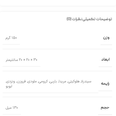
توضیحات تکمیلی
نظرات (0)
وزن
150 گرم
ابعاد
30 × 20 × 20 سانتیمتر
سیندرلا
,
هلوکیتی
,
مریدا
,
باربی
,
کرومی
,
ملودی
,
فروزن
,
ونزدی
,
رایحه
لبوبو
حجم
130 میل