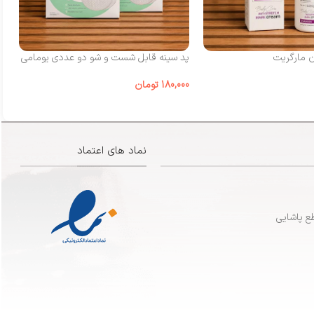
ن مارگریت
پد سینه قابل شست‌ و شو دو عددی یومامی
شی
180,000
تومان
00
نماد های اعتماد