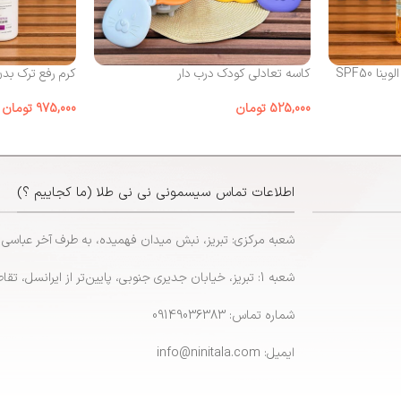
 SPF50
کاسه تعادلی کودک درب‌ دار
کرم رفع ترک بد
525,000
تومان
975,000
تومان
اطلاعات تماس سیسمونی نی نی طلا (ما کجاییم ؟)
شعبه مرکزی: تبریز، نبش میدان فهمیده، به طرف آخر عباسی
شعبه 1: تبریز، خیابان جدیری جنوبی، پایین‌تر از ایرانسل، تقاطع پاشایی
شماره تماس: 09149036383
ایمیل: info@ninitala.com