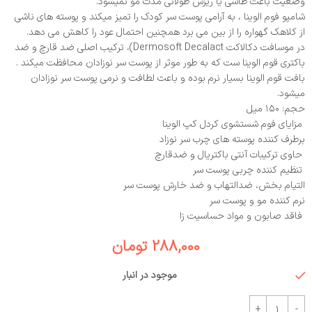
وضعیت باعث طاسی یا ریزش طولانی مدت مو نمیشود.
شامپو فوم الوینا ، به آرامی پوست سر کودک را تمیز میکند و پوسته های ناشی
از کلاهک گهواره را از بین می برد همچنین احتمال عود را کاهش می دهد.
در موسافت دکالاکت Dermosoft Decalact)، ترکیب اصلی ضد قارچ و ضد
باکتری قوم الوينا ست که به طور موثر از پوست سر نوزادان محافظت میکند .
بافت قوم الوينا بسیار نرم بوده و باعث لطافت و نرمی پوست سر نوزادان
میشود.
حجم: ۱۵۰ میل
مزایای فوم شستشوی کردل کپ الوینا
برطرف کننده پوسته های چرب سر نوزاد
حاوی ترکیبات آنتی باکتریال و ضدقارچ
تنظیم کننده چربی پوست سر
التیام بخش، ضدالتهاب و ضد خارش پوست سر
نرم کننده مو و پوست سر
فاقد صابون و مواد حساسیت زا
288,000
تومان
موجود در انبار