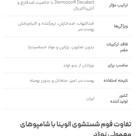
Dermosoft Decalact با خاصیت ضدقارچ و
ترکیب مؤثر
آنتی‌باکتریال
ضدالتهاب، ضدخارش، نرم‌کننده و التیام‌بخش
ویژگی‌ها
پوست سر
فاقد ترکیبات
بدون صابون، پارابن و مواد حساسیت‌زا
مضر
مناسب برای
نوزادان از بدو تولد
نتیجه استفاده
پوست سر تمیز، متعادل و بدون پوسته
کشور
ایران
تولیدکننده
تفاوت فوم شستشوی الوینا با شامپوهای
معمولی نوزاد