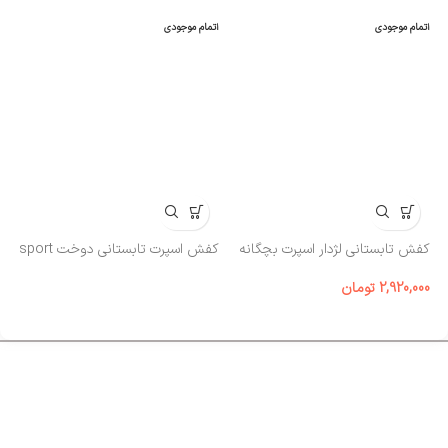
اتمام موجودی
اتمام موجودی
کف
مد
کفش تابستانی لژدار اسپرت بچگانه
کفش اسپرت تابستانی دوخت sport
00
2,920,000
تومان