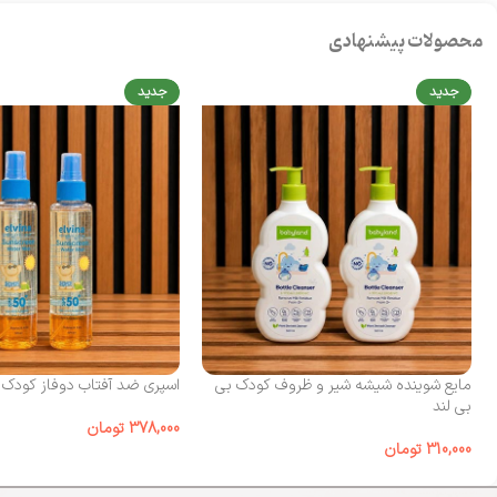
محصولات پیشنهادی
جدید
جدید
مایع شوینده شیشه شیر و ظروف کودک بی‌
اسپری ضد آفتاب دوفاز کودک الوینا
بی لند
378,000
تومان
310,000
تومان