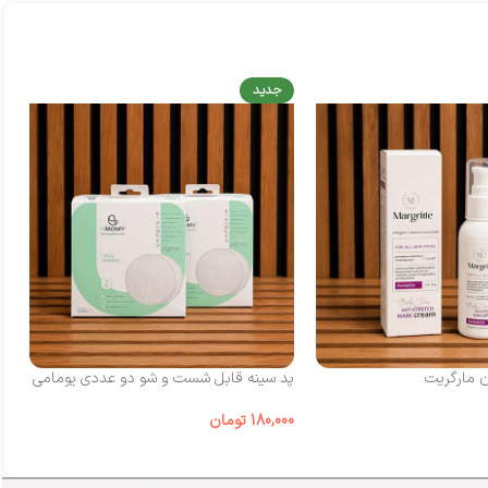
جدید
ن مارگریت
پد سینه قابل شست‌ و شو دو عددی یومامی
شی
180,000
تومان
00