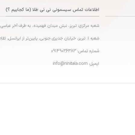
اطلاعات تماس سیسمونی نی نی طلا (ما کجاییم ؟)
شعبه مرکزی: تبریز، نبش میدان فهمیده، به طرف آخر عباسی
شعبه 1: تبریز، خیابان جدیری جنوبی، پایین‌تر از ایرانسل، تقاطع پاشایی
شماره تماس: 09149036383
ایمیل: info@ninitala.com