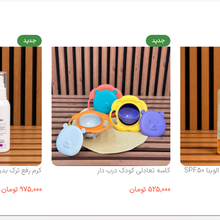
جدید
جدید
 SPF50
کاسه تعادلی کودک درب‌ دار
کرم رفع ترک بد
525,000
تومان
975,000
تومان