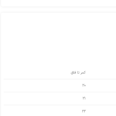
کمر تا فاق
20
21
22