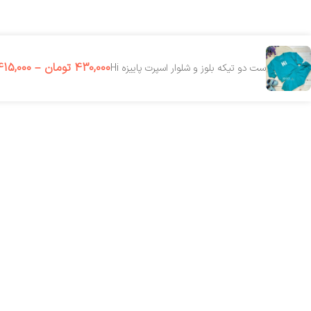
430,000
تومان
–
415,000
ست دو تیکه بلوز و شلوار اسپرت پاییزه Hi