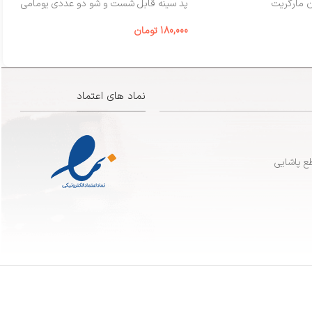
ن مارگریت
پد سینه قابل شست‌ و شو دو عددی یومامی
شی
180,000
تومان
00
نماد های اعتماد