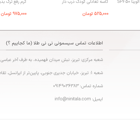
 SPF50
کاسه تعادلی کودک درب‌ دار
کرم رفع ترک بد
525,000
تومان
975,000
تومان
اطلاعات تماس سیسمونی نی نی طلا (ما کجاییم ؟)
شعبه مرکزی: تبریز، نبش میدان فهمیده، به طرف آخر عباسی
شعبه 1: تبریز، خیابان جدیری جنوبی، پایین‌تر از ایرانسل، تقاطع پاشایی
شماره تماس: 09149036383
ایمیل: info@ninitala.com