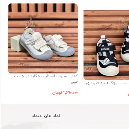
کفش اسپرت تابستانی بچگانه دو چسب
کف
طبی
چ
تانی بچگانه بند ضربدری
2,690,000
تومان
00
نماد های اعتماد