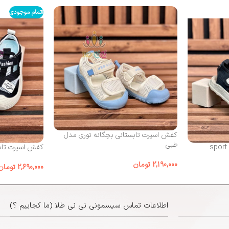
اتمام موجودی
کفش اسپرت تابستانی بچگانه توری مدل
طبی
کفش اسپرت تابس
2,190,000
تومان
2,690,000
تومان
اطلاعات تماس سیسمونی نی نی طلا (ما کجاییم ؟)