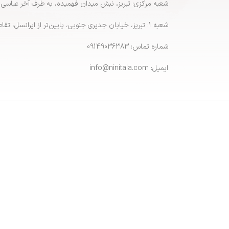
شعبه مرکزی: تبریز، نبش میدان فهمیده، به طرف آخر عباسی
شعبه 1: تبریز، خیابان جدیری جنوبی، پایین‌تر از ایرانسل، تقاطع پاشایی
شماره تماس: 09149036383
ایمیل: info@ninitala.com