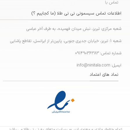
تماس با
اطلاعات تماس سیسمونی نی نی طلا (ما کجاییم ؟)
شعبه مرکزی: تبریز، نبش میدان فهمیده، به طرف آخر عباسی
شعبه 1: تبریز، خیابان جدیری جنوبی، پایین‌تر از ایرانسل، تقاطع پاشایی
شماره تماس: 09149036383
ایمیل: info@ninitala.com
نماد های اعتماد
تمام حقوق مادی و معنوی این وب سایت متعلق به نی نی طلا می باشد.