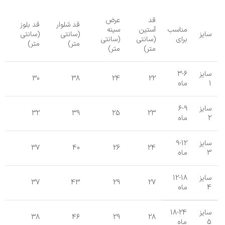
قد
عرض
قد شلوار
قد بلوز
مناسب
آستین
سینه
سایز
(سانتی
(سانتی
برای
(سانتی
(سانتی
متر)
متر)
متر)
متر)
سایز
3-6
30
38
24
22
1
ماه
سایز
6-9
32
39
25
23
2
ماه
سایز
9-12
37
40
26
24
3
ماه
سایز
12-18
37
43
29
27
4
ماه
سایز
18-24
38
46
29
28
5
ماه