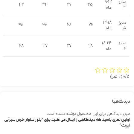
سایز
9-12
42
34
27
25
4
ماه
سایز
12-18
45
35
28
26
5
ماه
سایز
18-24
48
37
30
28
6
ماه
0/5
(0 نظر)
دیدگاهها
هیچ دیدگاهی برای این محصول نوشته نشده است.
اولین نفری باشید که دیدگاهی را ارسال می کنید برای “بلوز شلوار خرس سبزآبی
ایپک”