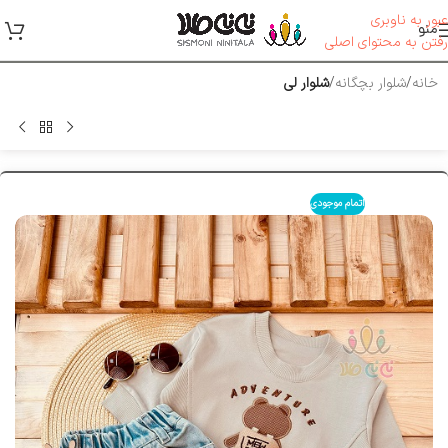
عبور به ناوبری
منو
رفتن به محتوای اصلی
خانه
شلوار بچگانه
شلوار لی
اتمام موجودی