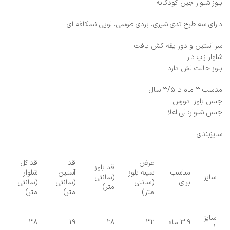
بلوز شلوار جین کودکانه
دارای سه طرح تدی شیری، بردی طوسی، لویی نسکافه ای
سر آستین و دور یقه کش بافت
شلوار زاپ دار
بلوز حالت لش دارد
مناسب ۳ ماه تا ۳/۵ سال
جنس بلوز: دورس
جنس شلوار: لی اعلا
سایزبندی:
عرض
قد
قد کل
قد بلوز
مناسب
سینه بلوز
آستین
شلوار
سایز
(سانتی
برای
(سانتی
(سانتی
(سانتی
متر)
متر)
متر)
متر)
سایز
3-9 ماه
32
28
19
38
1