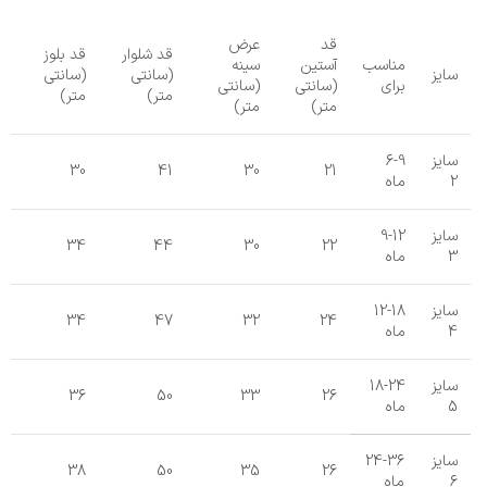
قد
عرض
قد شلوار
قد بلوز
مناسب
آستین
سینه
سایز
(سانتی
(سانتی
برای
(سانتی
(سانتی
متر)
متر)
متر)
متر)
سایز
6-9
30
41
30
21
2
ماه
سایز
9-12
34
44
30
22
3
ماه
سایز
12-18
34
47
32
24
4
ماه
سایز
18-24
36
50
33
26
5
ماه
سایز
24-36
38
50
35
26
6
ماه