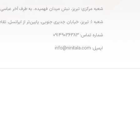
شعبه مرکزی: تبریز، نبش میدان فهمیده، به طرف آخر عباسی
شعبه 1: تبریز، خیابان جدیری جنوبی، پایین‌تر از ایرانسل، تقاطع پاشایی
شماره تماس: 09149036383
ایمیل: info@ninitala.com