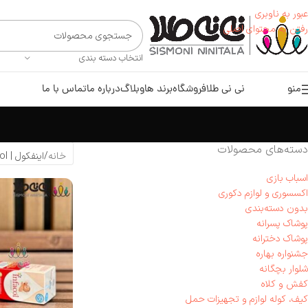
عبور به ناوبری
رفتن به محتوای اصلی
انتخاب دسته بندی
منو
نی نی طلا
فروشگاه
برند ها
وبلاگ
درباره ما
تماس با ما
دسته‌های محصولات
خانه
اینفکول | Infacol
اسباب بازی
اکسسوری و لوازم دکوری
بدون دسته‌بندی
پوشاک پسرانه
پوشاک دخترانه
جشنواره بهاره
شلوار بچگانه
کفش و کلاه
کیف، کوله لوازم و تجهیزات حمل