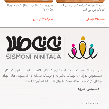
مایع شوینده شیشه شیر و ظروف
اسپری ضد آفتاب دوفاز کودک الوینا
کا
کودک بی‌ بی لند
SPF50
00
310,000
تومان
378,000
تومان
نی نی طلا، هر آنچه که از دنیای کودکان انتظار دارید. لباس کودکان،
سیسمونی نوزادان، پوشاک دخترانه و پوشاک پسرانه و اکسسوری های نوزاد
و اتاق کودک، کالسکه کودک را برای شما فراهم آورده است.
دسترسی سریع
صفحه اصلی