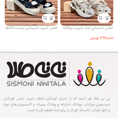
کف
مد
کفش تابستانی لژدار اسپرت بچگانه
کفش اسپرت تابستانی دوخت sport
00
2,920,000
تومان
نی نی طلا، هر آنچه که از دنیای کودکان انتظار دارید. لباس کودکان،
سیسمونی نوزادان، پوشاک دخترانه و پوشاک پسرانه و اکسسوری های نوزاد
و اتاق کودک، کالسکه کودک را برای شما فراهم آورده است.