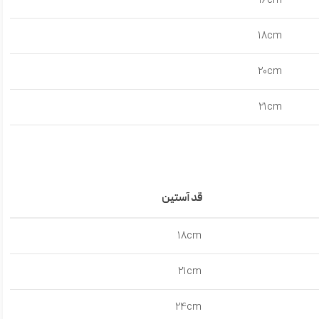
16cm
18cm
20cm
21cm
قد آستین
18cm
21cm
24cm