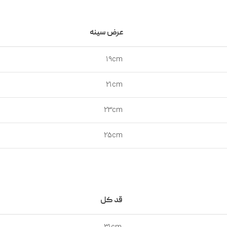
عرض سینه
19cm
21cm
23cm
25cm
قد کل