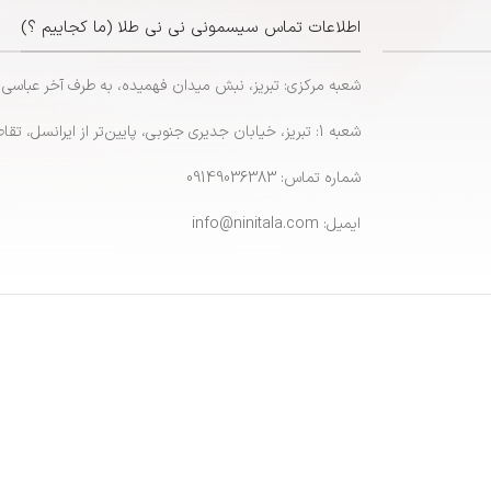
اطلاعات تماس سیسمونی نی نی طلا (ما کجاییم ؟)
شعبه مرکزی: تبریز، نبش میدان فهمیده، به طرف آخر عباسی
شعبه 1: تبریز، خیابان جدیری جنوبی، پایین‌تر از ایرانسل، تقاطع پاشایی
شماره تماس: 09149036383
ایمیل: info@ninitala.com