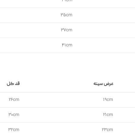
31cm
35cm
37cm
41cm
عرض سینه
قد کل
26cm
19cm
30cm
21cm
32cm
23cm