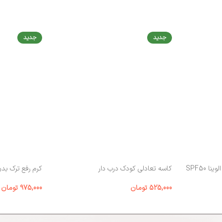
جدید
جدید
 SPF50
کاسه تعادلی کودک درب‌ دار
کرم رفع ترک بد
525,000
تومان
975,000
تومان