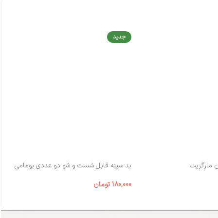
جدید
ن مارگریت
پد سینه قابل شست‌ و شو دو عددی یومامی
شی
180,000
تومان
00