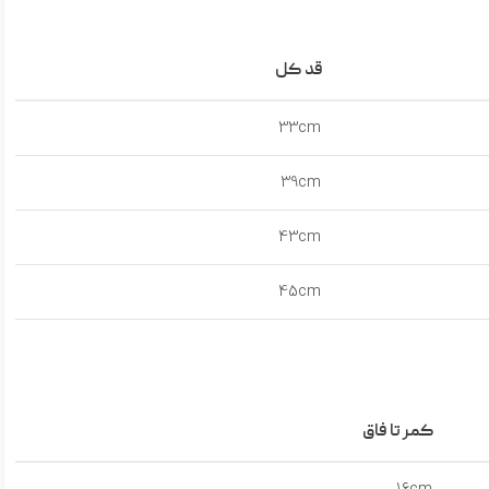
قد کل
33cm
39cm
43cm
45cm
کمر تا فاق