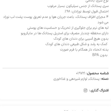
نوع سری: بادامی
سری پستانک از جنس سیلیکون بسیار مرغوب
احتمال قبول توسط نوزادان: ۹۸٪
۴ مجرای اطراف پستانک، باعث جریان هوا و عدم تعریق پوست پشت لب نوزاد
می شود
لبه های نرم برای جلوگیری از تحریک و حساسیت های پوستی
دارای محفظه چندبار مصرف برای استریل پستانک ها در مایکرویو
بدون هیچ آسیبی برای دندان های کودک
کمک به رشد و شکل طبیعی دندان های کودک
بدنه انحناء دار همگام با فرم صورت
بدون BPA
شناسه محصول:
019721
دسته:
پستانک
,
لوازم شیر‌دهی و غذاخوری
اشتراک گذاری :