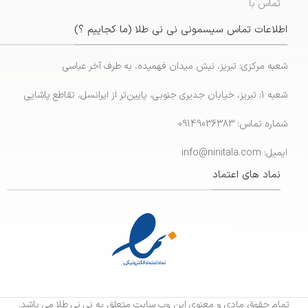
تماس با
اطلاعات تماس سیسمونی نی نی طلا (ما کجاییم ؟)
شعبه مرکزی: تبریز، نبش میدان فهمیده، به طرف آخر عباسی
شعبه 1: تبریز، خیابان جدیری جنوبی، پایین‌تر از ایرانسل، تقاطع پاشایی
شماره تماس: 09149036383
ایمیل: info@ninitala.com
نماد های اعتماد
تمام حقوق مادی و معنوی این وب سایت متعلق به نی نی طلا می باشد.