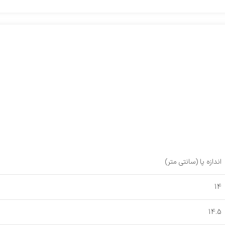
اندازه پا (سانتی متر)
14
14.5