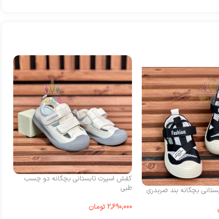
کفش اسپرت تابستانی بچگانه دو چسب
کف
طبی
چ
تانی بچگانه بند ضربدری
2,690,000
تومان
00