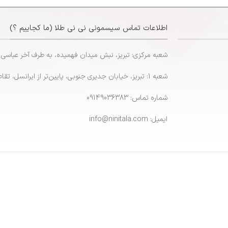
اطلاعات تماس سیسمونی نی نی طلا (ما کجاییم ؟)
شعبه مرکزی: تبریز، نبش میدان فهمیده، به طرف آخر عباسی
شعبه 1: تبریز، خیابان جدیری جنوبی، پایین‌تر از ایرانسل، تقاطع پاشایی
شماره تماس: 09149036383
ایمیل: info@ninitala.com