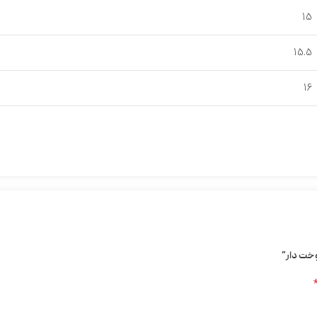
15
15.5
16
وخت دار”