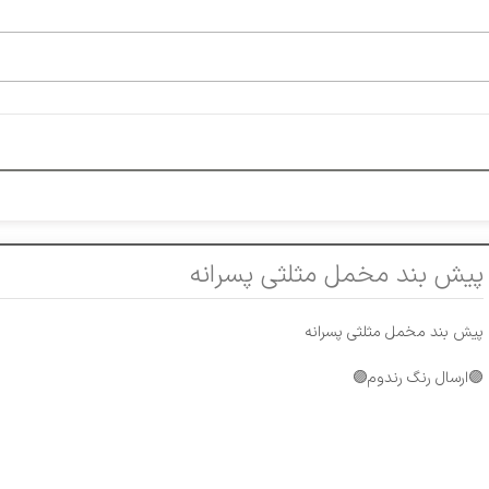
پیش بند مخمل مثلثی پسرانه
پیش بند مخمل مثلثی پسرانه
🟣ارسال رنگ رندوم🟣