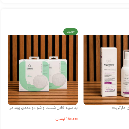
جدید
ن مارگریت
پد سینه قابل شست‌ و شو دو عددی یومامی
شی
180,000
تومان
00