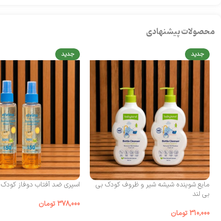
محصولات پیشنهادی
جدید
جدید
مایع شوینده شیشه شیر و ظروف کودک بی‌
اسپری ضد آفتاب دوفاز کودک الوینا
بی لند
378,000
تومان
310,000
تومان