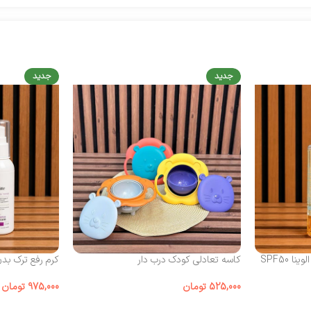
جدید
جدید
 SPF50
کاسه تعادلی کودک درب‌ دار
کرم رفع ترک بد
525,000
تومان
975,000
تومان