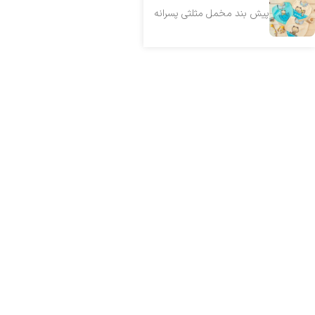
پیش بند مخمل مثلثی پسرانه