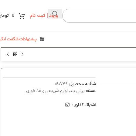
ورود | ثبت نام
0
تومان
پیشنهادات شگفت انگیز
شناسه محصول:
060749
دسته:
پیش بند
,
لوازم شیر‌دهی و غذاخوری
اشتراک گذاری :