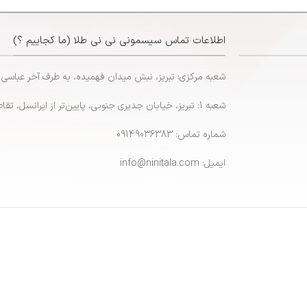
اطلاعات تماس سیسمونی نی نی طلا (ما کجاییم ؟)
شعبه مرکزی: تبریز، نبش میدان فهمیده، به طرف آخر عباسی
شعبه 1: تبریز، خیابان جدیری جنوبی، پایین‌تر از ایرانسل، تقاطع پاشایی
شماره تماس: 09149036383
ایمیل: info@ninitala.com