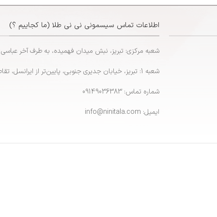
اطلاعات تماس سیسمونی نی نی طلا (ما کجاییم ؟)
شعبه مرکزی: تبریز، نبش میدان فهمیده، به طرف آخر عباسی
شعبه 1: تبریز، خیابان جدیری جنوبی، پایین‌تر از ایرانسل، تقاطع پاشایی
شماره تماس: 09149036383
ایمیل: info@ninitala.com