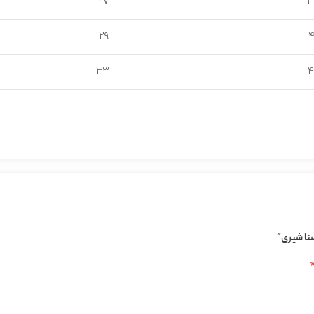
27
3
29
4
33
4
سنا شیری”