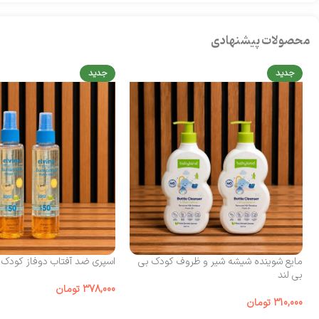
محصولات پیشنهادی
جدید
جدید
مایع شوینده شیشه شیر و ظروف کودک بی‌
اسپری ضد آفتاب دوفاز کودک الوینا
بی لند
378,000
تومان
310,000
تومان