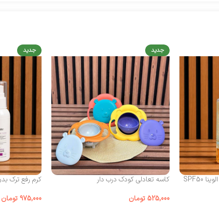
جدید
جدید
 SPF50
کاسه تعادلی کودک درب‌ دار
کرم رفع ترک بد
525,000
تومان
975,000
تومان