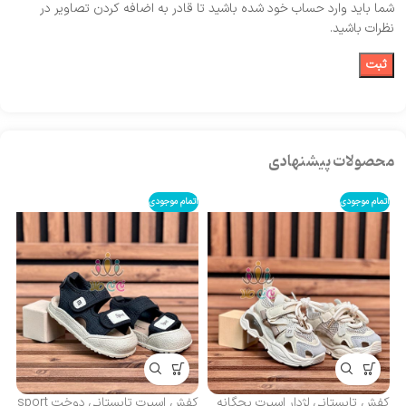
شما باید وارد حساب خود شده باشید تا قادر به اضافه کردن تصاویر در
نظرات باشید.
محصولات پیشنهادی
اتمام موجودی
اتمام موجودی
کف
مد
کفش تابستانی لژدار اسپرت بچگانه
کفش اسپرت تابستانی دوخت sport