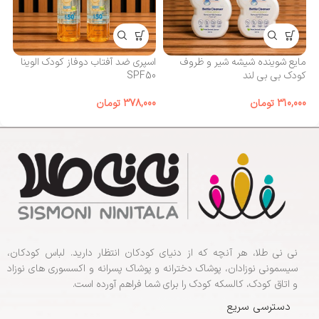
مایع شوینده شیشه شیر و ظروف
اسپری ضد آفتاب دوفاز کودک الوینا
کا
کودک بی‌ بی لند
SPF50
00
310,000
تومان
378,000
تومان
نی نی طلا، هر آنچه که از دنیای کودکان انتظار دارید. لباس کودکان،
سیسمونی نوزادان، پوشاک دخترانه و پوشاک پسرانه و اکسسوری های نوزاد
و اتاق کودک، کالسکه کودک را برای شما فراهم آورده است.
دسترسی سریع