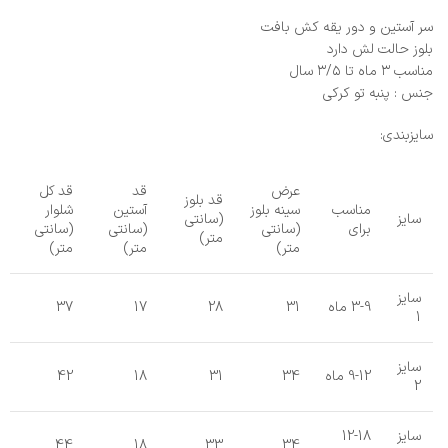
سر آستین و دور یقه کش بافت
بلوز حالت لش دارد
مناسب ۳ ماه تا ۳/۵ سال
جنس : پنبه تو کرکی
سایزبندی:
عرض
قد
قد کل
قد بلوز
مناسب
سینه بلوز
آستین
شلوار
سایز
(سانتی
برای
(سانتی
(سانتی
(سانتی
متر)
متر)
متر)
متر)
سایز
3-9 ماه
31
28
17
37
1
سایز
9-12 ماه
34
31
18
42
2
سایز
12-18
44
18
33
34