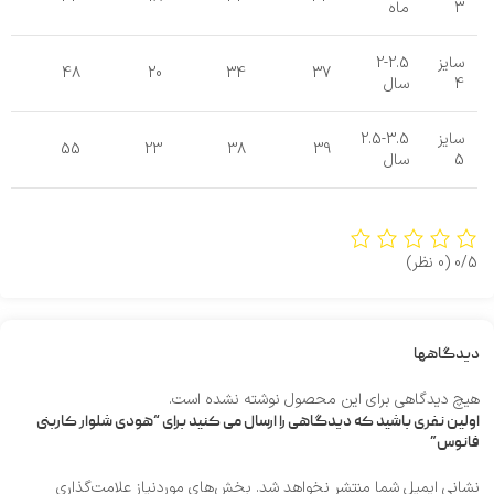
3
ماه
سایز
2-2.5
48
20
34
37
4
سال
سایز
2.5-3.5
55
23
38
39
5
سال
0/5
(0 نظر)
دیدگاهها
هیچ دیدگاهی برای این محصول نوشته نشده است.
اولین نفری باشید که دیدگاهی را ارسال می کنید برای “هودی شلوار کاربنی
فانوس”
نشانی ایمیل شما منتشر نخواهد شد.
بخش‌های موردنیاز علامت‌گذاری