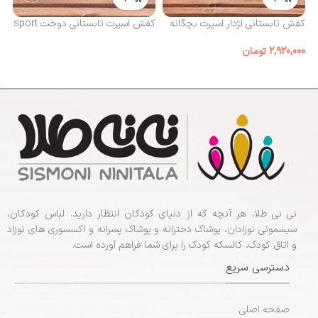
کف
مد
کفش تابستانی لژدار اسپرت بچگانه
کفش اسپرت تابستانی دوخت sport
00
2,920,000
تومان
نی نی طلا، هر آنچه که از دنیای کودکان انتظار دارید. لباس کودکان،
سیسمونی نوزادان، پوشاک دخترانه و پوشاک پسرانه و اکسسوری های نوزاد
و اتاق کودک، کالسکه کودک را برای شما فراهم آورده است.
دسترسی سریع
صفحه اصلی