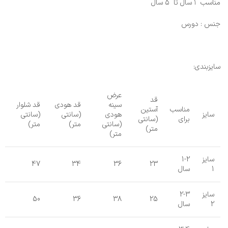
مناسب ۱ سال تا ۵ سال
جنس : دورس
سایزبندی:
عرض
قد
سینه
قد هودی
قد شلوار
مناسب
آستین
سایز
هودی
(سانتی
(سانتی
برای
(سانتی
(سانتی
متر)
متر)
متر)
متر)
سایز
1-2
47
34
36
23
1
سال
سایز
2-3
50
36
38
25
2
سال