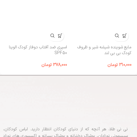
مایع شوینده شیشه شیر و ظروف
اسپری ضد آفتاب دوفاز کودک الوینا
کا
کودک بی‌ بی لند
SPF50
00
310,000
تومان
378,000
تومان
نی نی طلا، هر آنچه که از دنیای کودکان انتظار دارید. لباس کودکان،
سیسمونی نوزادان، پوشاک دخترانه و پوشاک پسرانه و اکسسوری های نوزاد