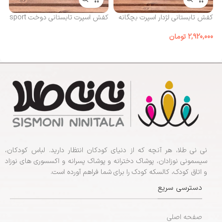
کف
مد
کفش تابستانی لژدار اسپرت بچگانه
کفش اسپرت تابستانی دوخت sport
00
2,920,000
تومان
نی نی طلا، هر آنچه که از دنیای کودکان انتظار دارید. لباس کودکان،
سیسمونی نوزادان، پوشاک دخترانه و پوشاک پسرانه و اکسسوری های نوزاد
و اتاق کودک، کالسکه کودک را برای شما فراهم آورده است.
دسترسی سریع
صفحه اصلی