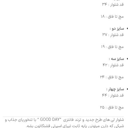
قد شلوار : ۳۴
مچ تا فاق : ۱۸
سایز دو :
قد شلوار : ۳۷
مچ تا فاق : ۱۹
سایز سه :
قد شلوار : ۴۲
مچ تا فاق : ۲۴
سایز چهار :
قد شلوار : ۴۴
مچ تا فاق : ۲۵
شلوار لی های طرح جدید و ترند فانتزی “GOOD DAY ” با تنخوریای جذاب و
شیکی که دارن میتونن پایه ثابت تیپای اسپرتی قشنگاتون بشه.