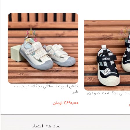
کفش اسپرت تابستانی بچگانه دو چسب
کف
طبی
چ
تانی بچگانه بند ضربدری
2,690,000
تومان
00
نماد های اعتماد