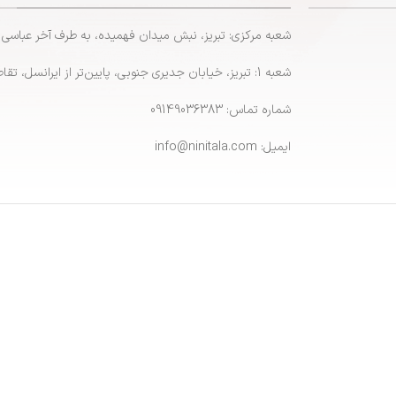
شعبه مرکزی: تبریز، نبش میدان فهمیده، به طرف آخر عباسی
شعبه 1: تبریز، خیابان جدیری جنوبی، پایین‌تر از ایرانسل، تقاطع پاشایی
شماره تماس: 09149036383
ایمیل: info@ninitala.com