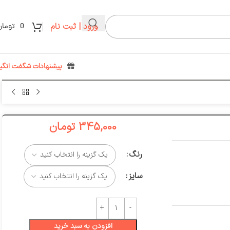
ورود | ثبت نام
0
تومان
پیشنهادات شگفت انگیز
345,000
تومان
رنگ
سایز
افزودن به سبد خرید