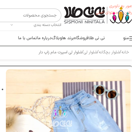
عبور به ناوبری
رفتن به محتوای اصلی
انتخاب دسته بندی
منو
نی نی طلا
فروشگاه
برند ها
وبلاگ
درباره ما
تماس با ما
خانه
شلوار بچگانه
شلوار لی
شلوار لی اسپرت مام زاپ دار