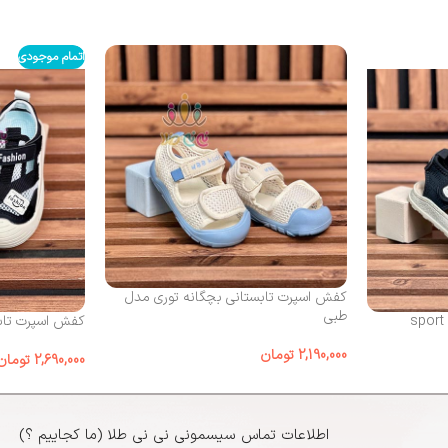
اتمام موجودی
کفش اسپرت تابستانی بچگانه توری مدل
طبی
کفش اسپرت تابس
2,190,000
تومان
2,690,000
تومان
اطلاعات تماس سیسمونی نی نی طلا (ما کجاییم ؟)