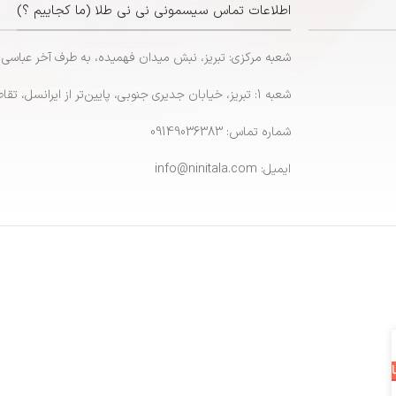
اطلاعات تماس سیسمونی نی نی طلا (ما کجاییم ؟)
شعبه مرکزی: تبریز، نبش میدان فهمیده، به طرف آخر عباسی
شعبه 1: تبریز، خیابان جدیری جنوبی، پایین‌تر از ایرانسل، تقاطع پاشایی
شماره تماس: 09149036383
ایمیل: info@ninitala.com