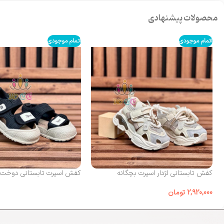
محصولات پیشنهادی
اتمام موجودی
اتمام موجودی
کفش تابستانی لژدار اسپرت بچگانه
کفش اسپرت تابستانی دوخت sport
2,920,000
تومان