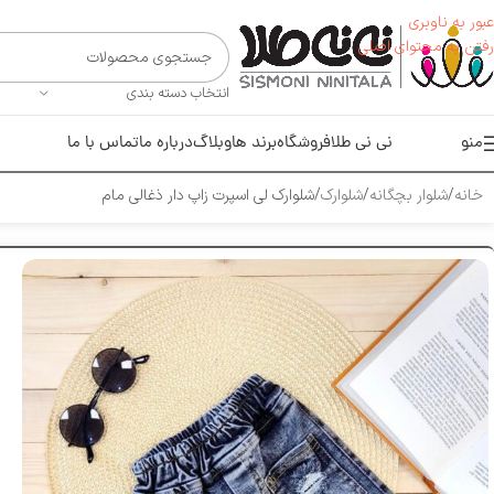
عبور به ناوبری
رفتن به محتوای اصلی
انتخاب دسته بندی
منو
نی نی طلا
فروشگاه
برند ها
وبلاگ
درباره ما
تماس با ما
خانه
شلوار بچگانه
شلوارک
شلوارک لی اسپرت زاپ دار ذغالی مام