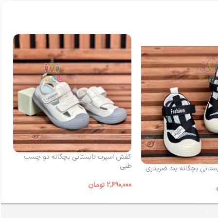
کفش اسپرت تابستانی بچگانه دو چسب
کف
طبی
چ
تانی بچگانه بند ضربدری
2,690,000
تومان
00