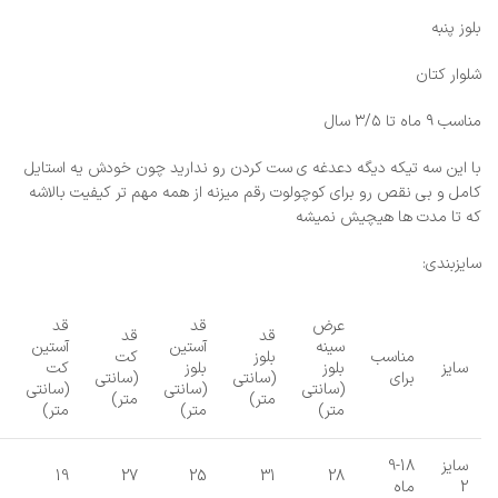
بلوز پنبه
شلوار کتان
مناسب ۹ ماه تا ۳/۵ سال
با این سه تیکه دیگه دعدغه ی ست کردن رو ندارید چون خودش یه استایل
کامل و بی نقص رو برای کوچولوت رقم میزنه از همه مهم تر کیفیت بالاشه
که تا مدت ها هیچیش نمیشه
سایزبندی:
عرض
قد
قد
قد
قد
سینه
آستین
آستین
مناسب
بلوز
کت
سایز
بلوز
بلوز
کت
برای
(سانتی
(سانتی
(سانتی
(سانتی
(سانتی
متر)
متر)
متر)
متر)
متر)
سایز
9-18
19
27
25
31
28
2
ماه