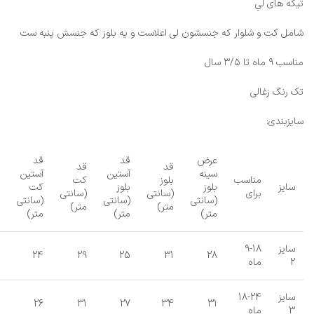
تیکه های لیِ
شامل کت و شلوار که جنسشون لی اعلاست و یه بلوز که جنسش پنبه ست
مناسب ۹ ماه تا ۳/۵ سال
تک رنگ زغالی
سایزبندی:
عرض
قد
قد
قد
قد
سینه
آستین
آستین
مناسب
بلوز
کت
سایز
بلوز
بلوز
کت
برای
(سانتی
(سانتی
(سانتی
(سانتی
(سانتی
متر)
متر)
متر)
متر)
متر)
سایز
9-18
24
29
25
31
28
2
ماه
سایز
18-24
26
31
27
34
31
3
ماه