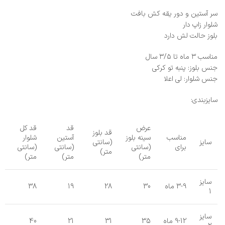
سر آستین و دور یقه کش بافت
شلوار زاپ دار
بلوز حالت لش دارد
مناسب ۳ ماه تا ۳/۵ سال
جنس بلوز: پنبه تو کرکی
جنس شلوار: لی اعلا
سایزبندی:
عرض
قد
قد کل
قد بلوز
مناسب
سینه بلوز
آستین
شلوار
سایز
(سانتی
برای
(سانتی
(سانتی
(سانتی
متر)
متر)
متر)
متر)
سایز
3-9 ماه
30
28
19
38
1
سایز
9-12 ماه
35
31
21
40