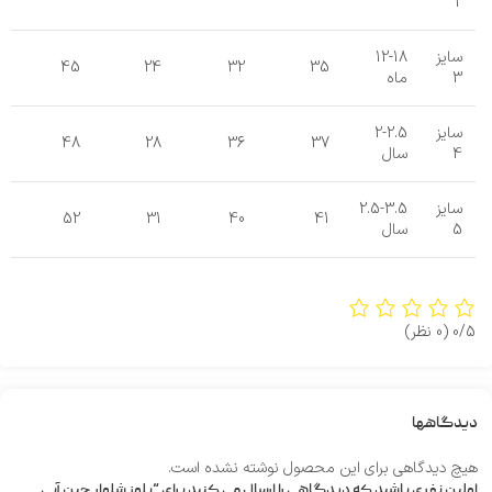
2
سایز
12-18
45
24
32
35
3
ماه
سایز
2-2.5
48
28
36
37
4
سال
سایز
2.5-3.5
52
31
40
41
5
سال
0/5
(0 نظر)
دیدگاهها
هیچ دیدگاهی برای این محصول نوشته نشده است.
اولین نفری باشید که دیدگاهی را ارسال می کنید برای “بلوز شلوار جین آبی