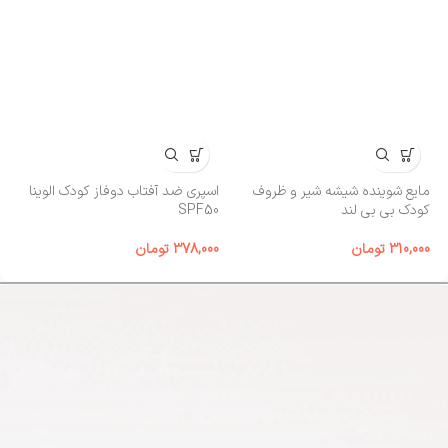
مایع شوینده شیشه شیر و ظروف
اسپری ضد آفتاب دوفاز کودک الوینا
کا
کودک بی‌ بی لند
SPF50
00
310,000
تومان
378,000
تومان