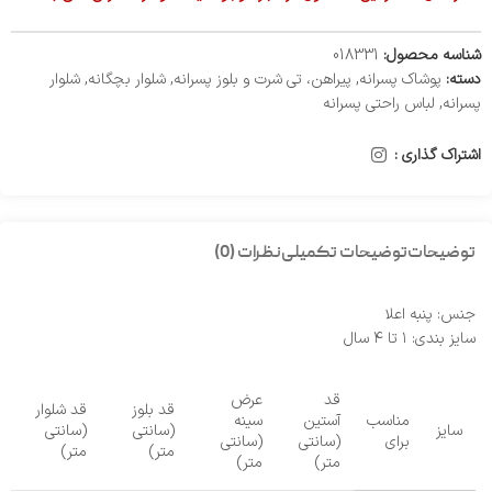
شناسه محصول:
018331
دسته:
پوشاک پسرانه
,
پیراهن، تی شرت و بلوز پسرانه
,
شلوار بچگانه
,
شلوار
پسرانه
,
لباس راحتی پسرانه
اشتراک گذاری :
توضیحات
توضیحات تکمیلی
نظرات (0)
جنس: پنبه اعلا
سایز بندی: ۱ تا ۴ سال
قد
عرض
قد بلوز
قد شلوار
مناسب
آستین
سینه
سایز
(سانتی
(سانتی
برای
(سانتی
(سانتی
متر)
متر)
متر)
متر)