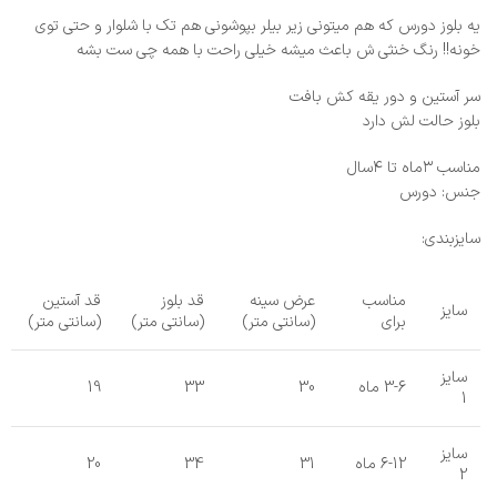
یه بلوز دورس که هم میتونی زیر بیلر بپوشونی هم تک با شلوار و حتی توی
خونه!! رنگ خنثی ش باعث میشه خیلی راحت با همه چی ست بشه
سر آستین و دور یقه کش بافت
بلوز حالت لش دارد
مناسب ۳ماه تا ۴سال
جنس: دورس
سایزبندی:
مناسب
عرض سینه
قد بلوز
قد آستین
سایز
برای
(سانتی متر)
(سانتی متر)
(سانتی متر)
سایز
3-6 ماه
30
33
19
1
سایز
6-12 ماه
31
34
20
2