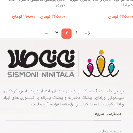
حیوانات
دوزی
235,000
تومان
245,000
تومان
–
198,000
تومان
→
3
2
1
←
نی نی طلا، هر آنچه که از دنیای کودکان انتظار دارید. لباس کودکان،
سیسمونی نوزادان، پوشاک دخترانه و پوشاک پسرانه و اکسسوری های نوزاد
و اتاق کودک، کالسکه کودک را برای شما فراهم آورده است.
دسترسی سریع
صفحه اصلی