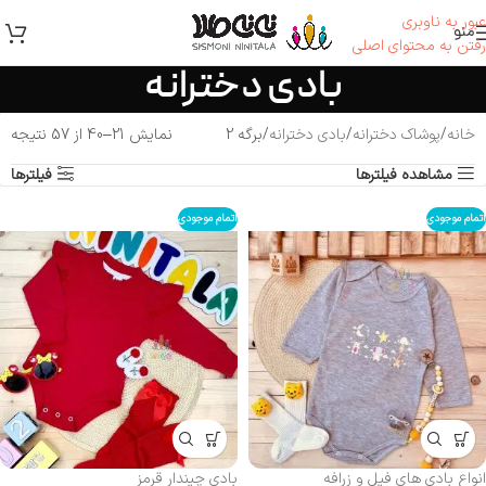
عبور به ناوبری
منو
رفتن به محتوای اصلی
بادی دخترانه
خانه
پوشاک دخترانه
بادی دخترانه
برگه 2
نمایش 21–40 از 57 نتیجه
مشاهده فیلترها
فیلترها
اتمام موجودی
اتمام موجودی
انواع بادی های فیل و زرافه
بادی چیندار قرمز