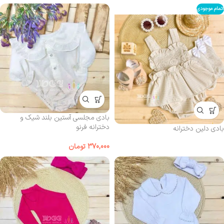
اتمام موجودی
بادی مجلسی آستین بلند شیک و
دخترانه فرنو
بادی دلین دخترانه
370,000
تومان