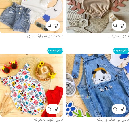
بادی استیکر
ست بادی شلوارک توری
اتمام موجودی
اتمام موجودی
بادی لی سگ و اردک
بادی خوک دخترانه